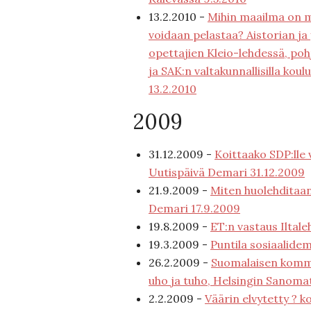
13.2.2010 -
Mihin maailma on m
voidaan pelastaa? Aistorian ja
opettajien Kleio-lehdessä, po
ja SAK:n valtakunnallisilla koulu
13.2.2010
2009
31.12.2009 -
Koittaako SDP:lle 
Uutispäivä Demari 31.12.2009
21.9.2009 -
Miten huolehditaan
Demari 17.9.2009
19.8.2009 -
ET:n vastaus Iltale
19.3.2009 -
Puntila sosiaalide
26.2.2009 -
Suomalaisen komm
uho ja tuho, Helsingin Sanoma
2.2.2009 -
Väärin elvytetty ? 