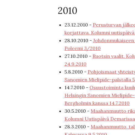
2010
23.12.2010 -
Perusturvan jälke
korjattava. Kolumni uutispäivä
28.10.2010 -
Johdonmukaiseen r
Poleemi 3/2010
27.10.2010 -
Ruotsin vaalit. Kol
24.9.2010
5.8.2010 -
Pohjoismaat yhteist
Sanomien Mielipide-palstalla 5
14.7.2010 -
Osuustoiminta kuul
Helsingin Sanomien Mielipide-
Bergholmin kanssa 14.7.2010
30.5.2010 -
Maahanmuutto rika
Kolumni Uutispäivä Demarissa 
28.3.2010 -
Maahanmuutto, talo
Kalevassa 9.5.2010