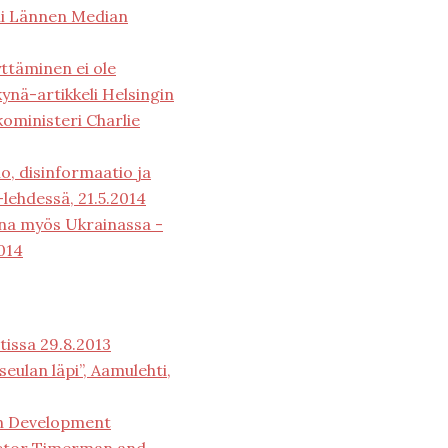
ni Lännen Median
yttäminen ei ole
kynä-artikkeli Helsingin
oministeri Charlie
o, disinformaatio ja
-lehdessä, 21.5.2014
na myös Ukrainassa -
014
issa 29.8.2013
 seulan läpi”, Aamulehti,
n Development