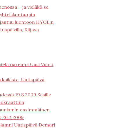
enossa – ja vieläkö se
 yhteiskuntaopin
hjautuu luentoon HYOL:n
tuspäivilla, Kiljava
vielä parempi Uusi Vuosi,
 kaikista, Uutispäivä
hdessä 19.8.2009 Sasille
mokraattina
unismin ensimmäinen
t 26.2.2009
kolumni Uutispäivä Demari