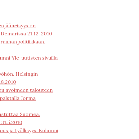
enjääneisyys on
 Demarissa 21.12. 2010
auhanpolitiikkaan.
umni Yle-uutisten sivuilla
yöhön. Helsingin
.8.2010
uu avoimeen talouteen
palstalla Jorma
stuttaa Suomea.
31.5.2010
us ja työllisyys. Kolumni