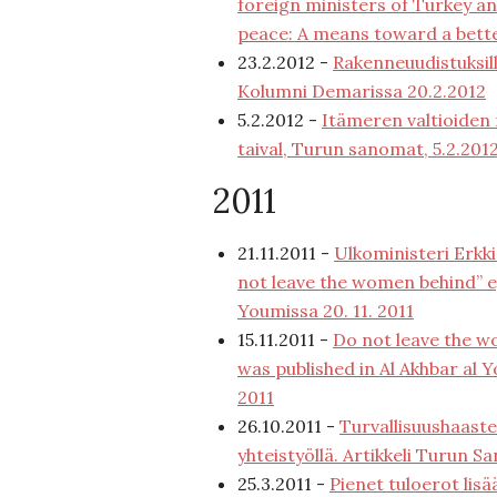
foreign ministers of Turkey an
peace: A means toward a bett
23.2.2012 -
Rakenneuudistuksil
Kolumni Demarissa 20.2.2012
5.2.2012 -
Itämeren valtioiden
taival, Turun sanomat, 5.2.201
2011
21.11.2011 -
Ulkoministeri Erkki
not leave the women behind” eg
Youmissa 20. 11. 2011
15.11.2011 -
Do not leave the w
was published in Al Akhbar a
2011
26.10.2011 -
Turvallisuushaaste
yhteistyöllä. Artikkeli Turun S
25.3.2011 -
Pienet tuloerot lisä