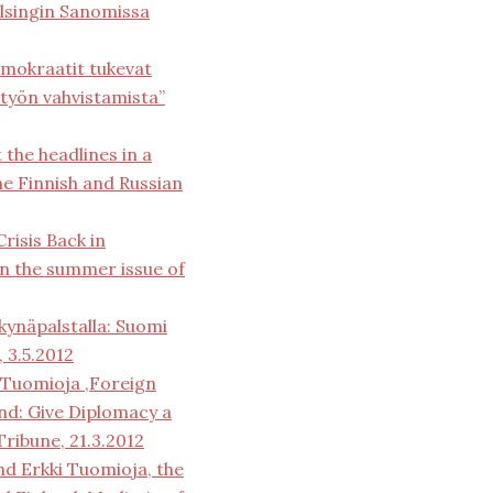
elsingin Sanomissa
demokraatit tukevat
työn vahvistamista”
t the headlines in a
he Finnish and Russian
risis Back in
 in the summer issue of
skynäpalstalla: Suomi
, 3.5.2012
i Tuomioja ,Foreign
nd: Give Diplomacy a
ribune, 21.3.2012
d Erkki Tuomioja, the