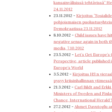
kansainvälisissä tehtävissä” H
24.11.2012
23.11.2012 -
Kirjoitus ”Sosiali
pohjoismaisen puolustusyhteis
Demokraatissa 23.11.2012
8.10.2012 -
Child issues have hi
negative sense again in both t
media, 7.10.2012
23.5.2012 -
Let’s Get Europe’s C
Perspective, article published
Europe’s World
3.5.2012 -
Kirjoitus HS:n viera
pysyy kriisinhallinnan ytimessä
21.3.2012 -
Carl Bildt and Erkk
Ministers of Sweden and Finla
Chance, International Herald T
27.2.2012 -
Ahmet Davutoglu an