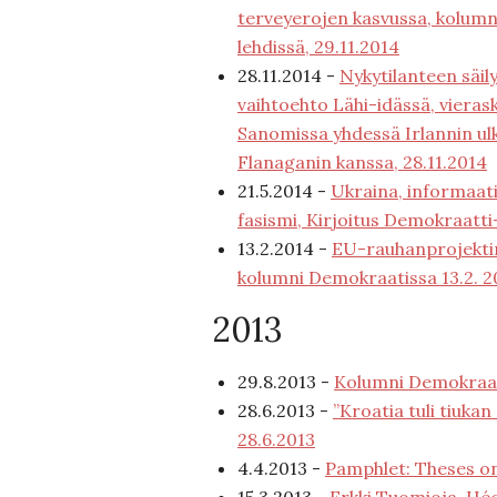
terveyerojen kasvussa, kolum
lehdissä, 29.11.2014
28.11.2014 -
Nykytilanteen säil
vaihtoehto Lähi-idässä, vieras
Sanomissa yhdessä Irlannin ulk
Flanaganin kanssa, 28.11.2014
21.5.2014 -
Ukraina, informaati
fasismi, Kirjoitus Demokraatti
13.2.2014 -
EU-rauhanprojekti
kolumni Demokraatissa 13.2. 2
2013
29.8.2013 -
Kolumni Demokraat
28.6.2013 -
”Kroatia tuli tiukan
28.6.2013
4.4.2013 -
Pamphlet: Theses o