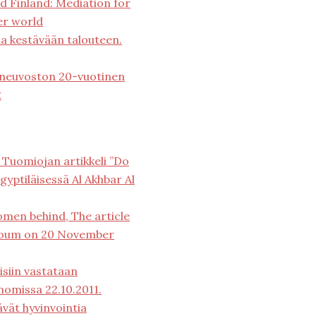
d Finland: Mediation for
er world
la kestävään talouteen.
 neuvoston 20-vuotinen
2
 Tuomiojan artikkeli ”Do
yptiläisessä Al Akhbar Al
omen behind, The article
l Youm on 20 November
isiin vastataan
anomissa 22.10.2011.
ävät hyvinvointia