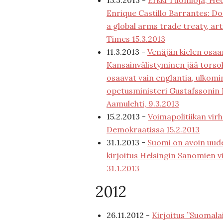
15.3.2013 -
Erkki Tuomioja, H
Enrique Castillo Barrantes: Do
a global arms trade treaty, art
Times 15.3.2013
11.3.2013 -
Venäjän kielen osaa
Kansainvälistyminen jää torsok
osaavat vain englantia, ulkomi
opetusministeri Gustafssonin 
Aamulehti, 9.3.2013
15.2.2013 -
Voimapolitiikan vir
Demokraatissa 15.2.2013
31.1.2013 -
Suomi on avoin uude
kirjoitus Helsingin Sanomien v
31.1.2013
2012
26.11.2012 -
Kirjoitus ”Suomala