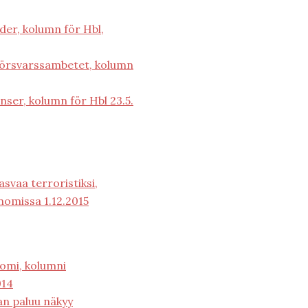
ider, kolumn för Hbl,
försvarssambetet, kolumn
nser, kolumn för Hbl 23.5.
svaa terroristiksi,
anomissa 1.12.2015
uomi, kolumni
014
n paluu näkyy