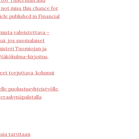
éctor Timerman and
 not miss this chance for
icle published in Financial
mista vahvistettava –
si, jos suomalaiset
nisteri Tuomiojan ja
Näkökulma-kirjoitus,
heet torjuttava, kolumni
lle puolustusyhteistyölle,
ieraskynäpalstalla
isia tarvitaan