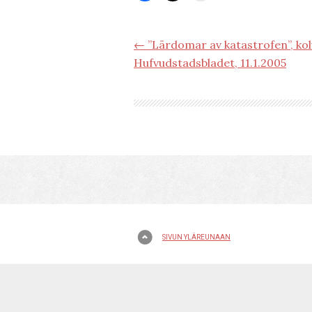
← ”Lärdomar av katastrofen”, ko
Hufvudstadsbladet, 11.1.2005
SIVUN YLÄREUNAAN