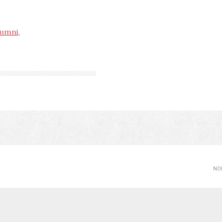
lumni,
NOP