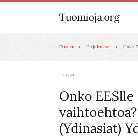
Tuomioja.org
Etusivu
Kirjoitukset
Onko EE
1.1.1990
Onko EESlle
vaihtoehtoa?
(Ydinasiat) Y