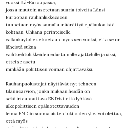
vuoksi Itä-Euroopassa,
jossa muutoin asetetaan suuria toiveita Länsi-
Euroopan rauhanliikkeeseen,
tunnetaan myös samalla määrättyä epäluuloa istä
kohtaan. Uhkana perinteiselle
vallankäytölle se koetaan myös sen vuoksi, että se on
läheistä sukua
vaihtoehtoliikkeiden edustamalle ajattelulle ja siksi,
ettei se asetu
minkään poliittisen voiman ohjattavaksi.
Rauhanpuolustajat näyttävät nyt tehneen
tilannearvion, jonka mukaan heidän on
sekä irtaannuttava END:ist että lyötävä
ulkopoliittisen epäluotettavuuden
leima END:in suomalaisten tukijoiden ylle. Voi olettaa,
että myös