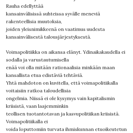
Rauha edellyttää
kansainvälisissä suhteissa syvälle meneviä
rakenteellisia muutoksia,
joiden yleisnimikkeenä on vaatimus uudesta
kansainvälisestä talousjärjestyksestä.
Voimapolitiikka on aikansa elänyt. Ydinaikakaudella ei
sodalla ja varustautumisella
enää voi olla mitään rationaalisia minkään maan
kansallista etua edistäviä tehtäviä.
Yhtä mahdoton on kuvitella, että voimapolitiikalla
voitaisiin ratkoa taloudellisia
ongelmia. Niissä ei ole kysymys vain kapitalismin
kriisistä, vaan laajemminkin
teollisen tuotantotavan ja kasvupolitiikan kriisistä.
Voimapolitiikalla ei
voida loputtomiin turvata ihmiskunnan etuoikeutetun