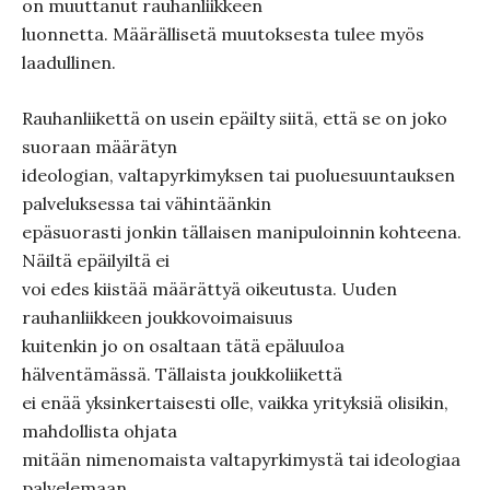
on muuttanut rauhanliikkeen
luonnetta. Määrällisetä muutoksesta tulee myös
laadullinen.
Rauhanliikettä on usein epäilty siitä, että se on joko
suoraan määrätyn
ideologian, valtapyrkimyksen tai puoluesuuntauksen
palveluksessa tai vähintäänkin
epäsuorasti jonkin tällaisen manipuloinnin kohteena.
Näiltä epäilyiltä ei
voi edes kiistää määrättyä oikeutusta. Uuden
rauhanliikkeen joukkovoimaisuus
kuitenkin jo on osaltaan tätä epäluuloa
hälventämässä. Tällaista joukkoliikettä
ei enää yksinkertaisesti olle, vaikka yrityksiä olisikin,
mahdollista ohjata
mitään nimenomaista valtapyrkimystä tai ideologiaa
palvelemaan.