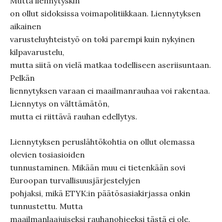
Mutta liennytyskin
on ollut sidoksissa voimapolitiikkaan. Liennytyksen
aikainen
varusteluyhteistyö on toki parempi kuin nykyinen
kilpavarustelu,
mutta siitä on vielä matkaa todelliseen aseriisuntaan.
Pelkän
liennytyksen varaan ei maailmanrauhaa voi rakentaa.
Liennytys on välttämätön,
mutta ei riittävä rauhan edellytys.
Liennytyksen peruslähtökohtia on ollut olemassa
olevien tosiasioiden
tunnustaminen. Mikään muu ei tietenkään sovi
Euroopan turvallisuusjärjestelyjen
pohjaksi, mikä ETYK:in päätösasiakirjassa onkin
tunnustettu. Mutta
maailmanlaajuiseksi rauhanohjeeksi tästä ei ole.