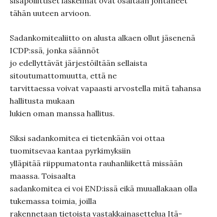
sisäpoliittiset laskelmat ovat osaltaan johtaneet
tähän uuteen arvioon.
Sadankomitealiitto on alusta alkaen ollut jäsenenä
ICDP:ssä, jonka säännöt
jo edellyttävät järjestöiltään sellaista
sitoutumattomuutta, että ne
tarvittaessa voivat vapaasti arvostella mitä tahansa
hallitusta mukaan
lukien oman manssa hallitus.
Siksi sadankomitea ei tietenkään voi ottaa
tuomitsevaa kantaa pyrkimyksiin
ylläpitää riippumatonta rauhanliikettä missään
maassa. Toisaalta
sadankomitea ei voi END:issä eikä muuallakaan olla
tukemassa toimia, joilla
rakennetaan tietoista vastakkainasettelua Itä-