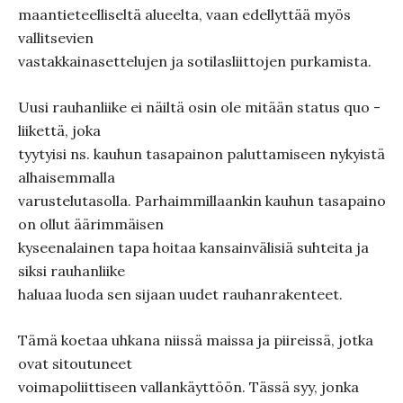
maantieteelliseltä alueelta, vaan edellyttää myös
vallitsevien
vastakkainasettelujen ja sotilasliittojen purkamista.
Uusi rauhanliike ei näiltä osin ole mitään status quo -
liikettä, joka
tyytyisi ns. kauhun tasapainon paluttamiseen nykyistä
alhaisemmalla
varustelutasolla. Parhaimmillaankin kauhun tasapaino
on ollut äärimmäisen
kyseenalainen tapa hoitaa kansainvälisiä suhteita ja
siksi rauhanliike
haluaa luoda sen sijaan uudet rauhanrakenteet.
Tämä koetaa uhkana niissä maissa ja piireissä, jotka
ovat sitoutuneet
voimapoliittiseen vallankäyttöön. Tässä syy, jonka