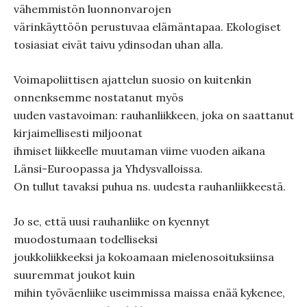
vähemmistön luonnonvarojen
värinkäyttöön perustuvaa elämäntapaa. Ekologiset
tosiasiat eivät taivu ydinsodan uhan alla.
Voimapoliittisen ajattelun suosio on kuitenkin
onnenksemme nostatanut myös
uuden vastavoiman: rauhanliikkeen, joka on saattanut
kirjaimellisesti miljoonat
ihmiset liikkeelle muutaman viime vuoden aikana
Länsi-Euroopassa ja Yhdysvalloissa.
On tullut tavaksi puhua ns. uudesta rauhanliikkeestä.
Jo se, että uusi rauhanliike on kyennyt
muodostumaan todelliseksi
joukkoliikkeeksi ja kokoamaan mielenosoituksiinsa
suuremmat joukot kuin
mihin työväenliike useimmissa maissa enää kykenee,