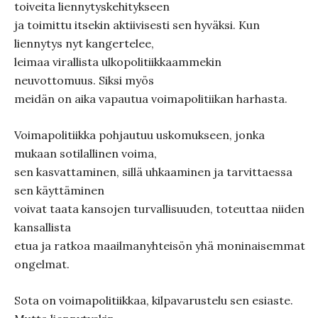
toiveita liennytyskehitykseen
ja toimittu itsekin aktiivisesti sen hyväksi. Kun
liennytys nyt kangertelee,
leimaa virallista ulkopolitiikkaammekin
neuvottomuus. Siksi myös
meidän on aika vapautua voimapolitiikan harhasta.
Voimapolitiikka pohjautuu uskomukseen, jonka
mukaan sotilallinen voima,
sen kasvattaminen, sillä uhkaaminen ja tarvittaessa
sen käyttäminen
voivat taata kansojen turvallisuuden, toteuttaa niiden
kansallista
etua ja ratkoa maailmanyhteisön yhä moninaisemmat
ongelmat.
Sota on voimapolitiikkaa, kilpavarustelu sen esiaste.