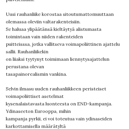
Uusi rauhanliike korostaa sitoutumattomuuttaan
olemassa oleviin valtarakenteisiin.
Se haluaa ylipäätänsä kieltäytyä alistumasta
toimintaan vain niiden rakenteiden
puitteisssa, jotka vallitseva voimapoliittinen ajattelu
sallii. Rauhanliikekin
on liiaksi tyytynyt toimimaan liennytysajattelun
perustana olevan
tasapainorealismin vankina.
Selvin ilmasu uuden rauhanliikkeen peristeiset
voimapoliittiset asetelmat
kysenalaistavasta luonteesta on END-kampanja.
Ydinaseeton Eurooppa, mihin
kampanja pyrkii, ei voi toteutua vain ydinaseiden
karkottamisella määrätyltä