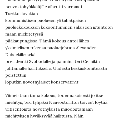
neuvostohyökkääjille aiheutti varmasti
Tsekkoslovakian
kommunistisen puolueen yli tuhatpäisen
puoluekokouksen kokoontuminen salaiseen istuntoon
maan miehitetyssä
pääkaupungissa. Tämä kokous antoi lähes
yksimielisen tukensa puoluejohtaja Alexander
Dubcekille sekä
presidentti Svobodalle ja pääministeri Cernikin
johtamalle hallitukselle. Uudesta keskuskomiteasta
poistettiin
loputkin novotnylaiset konservatiivit.
Viimeistään tämä kokous, todennäköisesti jo itse
miehitys, teki tyhjäksi Neuvostoliiton toiveet löytää
viitisentoista novotnylaista muodostamaan
miehityksen hyväksyvää hallitusta. Näin