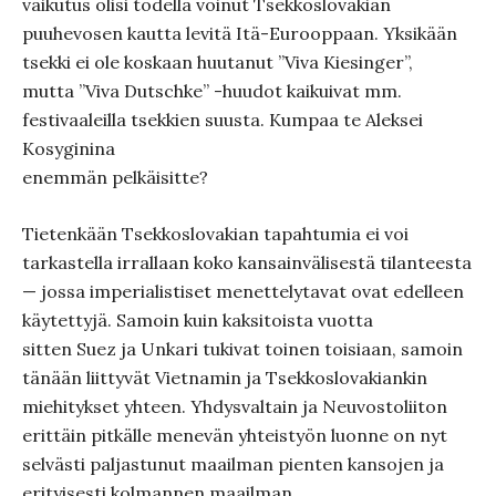
vaikutus olisi todella voinut Tsekkoslovakian
puuhevosen kautta levitä Itä-Eurooppaan. Yksikään
tsekki ei ole koskaan huutanut ”Viva Kiesinger”,
mutta ”Viva Dutschke” -huudot kaikuivat mm.
festivaaleilla tsekkien suusta. Kumpaa te Aleksei
Kosyginina
enemmän pelkäisitte?
Tietenkään Tsekkoslovakian tapahtumia ei voi
tarkastella irrallaan koko kansainvälisestä tilanteesta
— jossa imperialistiset menettelytavat ovat edelleen
käytettyjä. Samoin kuin kaksitoista vuotta
sitten Suez ja Unkari tukivat toinen toisiaan, samoin
tänään liittyvät Vietnamin ja Tsekkoslovakiankin
miehitykset yhteen. Yhdysvaltain ja Neuvostoliiton
erittäin pitkälle menevän yhteistyön luonne on nyt
selvästi paljastunut maailman pienten kansojen ja
erityisesti kolmannen maailman