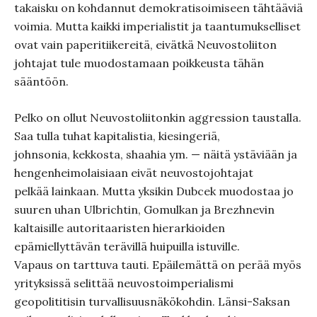
takaisku on kohdannut demokratisoimiseen tähtääviä
voimia. Mutta kaikki imperialistit ja taantumukselliset
ovat vain paperitiikereitä, eivätkä Neuvostoliiton
johtajat tule muodostamaan poikkeusta tähän
sääntöön.
Pelko on ollut Neuvostoliitonkin aggression taustalla.
Saa tulla tuhat kapitalistia, kiesingeriä,
johnsonia, kekkosta, shaahia ym. — näitä ystäviään ja
hengenheimolaisiaan eivät neuvostojohtajat
pelkää lainkaan. Mutta yksikin Dubcek muodostaa jo
suuren uhan Ulbrichtin, Gomulkan ja Brezhnevin
kaltaisille autoritaaristen hierarkioiden
epämiellyttävän terävillä huipuilla istuville.
Vapaus on tarttuva tauti. Epäilemättä on perää myös
yrityksissä selittää neuvostoimperialismi
geopolititisin turvallisuusnäkökohdin. Länsi-Saksan