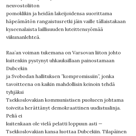
neuvostoliiton
pomoklikin ja heidän lakeijoidensa suorittama
häpeämätön rangaistusretki jäin vaille tällaistakaan
kyseenalaista laillisuuden luteittensyömää
viikunanlehteä.
Raa’an voiman tukemana on Varsovan liiton johto
kuitenkin pystynyt uhkauksillaan painostamaan
Dubcekin
ja Svobodan hallituksen ”kompromissiin”, jonka
tavoitteena on kaikin mahdollisin keinoin tehdä
tyhjäksi
Tsekkoslovakian kommunistisen puolueen johtama
toiveita herättänyt demokraattinen uudistuslinja.
Peliä ei
kuitenkaan ole vielä pelatti loppuun asti —
Tsekkoslovakian kansa luottaa Dubcekiin. Tilapäinen