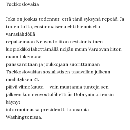
Tsekkoslovakia
Joku on joskus todennut, että tänä syksynä repeää. Ja
toden totta, ensimmäisenä ehti hienoisella
varaslähdöllä
repäisemään Neuvostoliiton revisionistinen
luopioklikki lähettämällä neljän muun Varsovan liiton
maan tukemana
panssareitaan ja joukkojaan suorittamaan
Tsekkoslovakian sosialistisen tasavallan julkean
miehityksen 21.
päivä viime kuuta — vain muutamia tunteja sen
jälkeen kun neuvostolähettiläs Dobrynin oli ensin
käynyt
informoimassa presidentti Johnsonia
Washingtonissa.