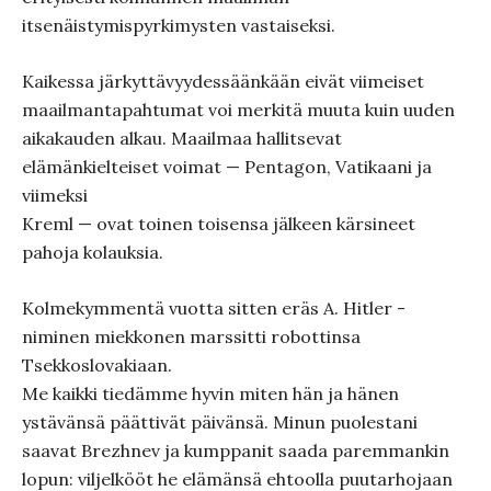
itsenäistymispyrkimysten vastaiseksi.
Kaikessa järkyttävyydessäänkään eivät viimeiset
maailmantapahtumat voi merkitä muuta kuin uuden
aikakauden alkau. Maailmaa hallitsevat
elämänkielteiset voimat — Pentagon, Vatikaani ja
viimeksi
Kreml — ovat toinen toisensa jälkeen kärsineet
pahoja kolauksia.
Kolmekymmentä vuotta sitten eräs A. Hitler -
niminen miekkonen marssitti robottinsa
Tsekkoslovakiaan.
Me kaikki tiedämme hyvin miten hän ja hänen
ystävänsä päättivät päivänsä. Minun puolestani
saavat Brezhnev ja kumppanit saada paremmankin
lopun: viljelkööt he elämänsä ehtoolla puutarhojaan