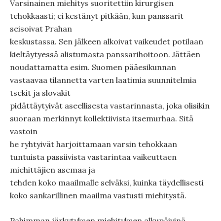
Varsinainen miehitys suoritettiin kirurgisen
tehokkaasti; ei kestänyt pitkään, kun panssarit
seisoivat Prahan
keskustassa. Sen jälkeen alkoivat vaikeudet potilaan
kieltäytyessä alistumasta panssarihoitoon. Jättäen
noudattamatta esim. Suomen pääesikunnan
vastaavaa tilannetta varten laatimia suunnitelmia
tsekit ja slovakit
pidättäytyivät aseellisesta vastarinnasta, joka olisikin
suoraan merkinnyt kollektiivista itsemurhaa. Sitä
vastoin
he ryhtyivät harjoittamaan varsin tehokkaan
tuntuista passiivista vastarintaa vaikeuttaen
miehittäjien asemaa ja
tehden koko maailmalle selväksi, kuinka täydellisesti
koko sankarillinen maailma vastusti miehitystä.
Pahimman järkytyksen miehityksen alkupäivinä