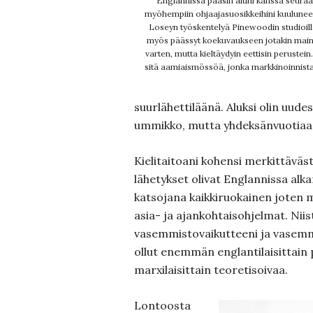
Englannissa pääsin äitini kanssa seur
myöhempiin ohjaajasuosikkeihini kuulune
Loseyn työskentelyä Pinewoodin studioilla
myös päässyt koekuvaukseen jotakin main
varten, mutta kieltäydyin eettisin perustein.
sitä aamiaismössöä, jonka markkinoinnista 
suurlähettiläänä. Aluksi olin uude
ummikko, mutta yhdeksänvuotiaan
Kielitaitoani kohensi merkittäväst
lähetykset olivat Englannissa alka
katsojana kaikkiruokainen joten
asia- ja ajankohtaisohjelmat. Nii
vasemmistovaikutteeni ja vasemmi
ollut enemmän englantilaisittain
marxilaisittain teoretisoivaa.
Lontoosta