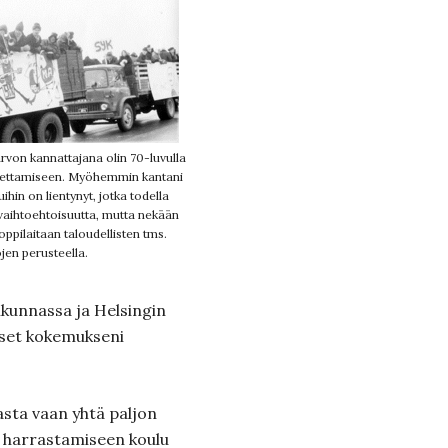
rvon kannattajana olin 70-luvulla
pettamiseen. Myöhemmin kantani
uihin on lientynyt, jotka todella
 vaihtoehtoisuutta, mutta nekään
 oppilaitaan taloudellisten tms.
jen perusteella.
ikunnassa ja Helsingin
iset kokemukseni
asta vaan yhtä paljon
n harrastamiseen koulu