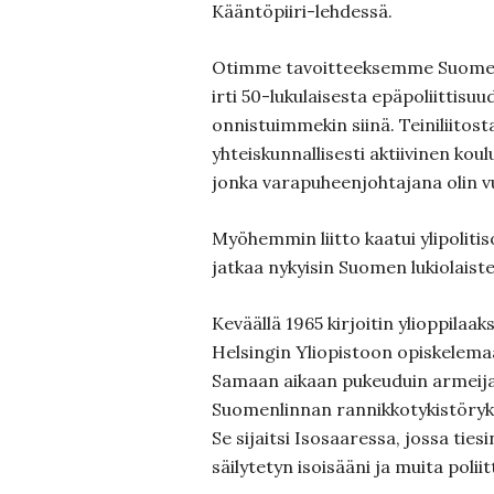
Kääntöpiiri-lehdessä.
Otimme tavoitteeksemme Suomen 
irti 50-lukulaisesta epäpoliittisuu
onnistuimmekin siinä. Teiniliitosta
yhteiskunnallisesti aktiivinen koul
jonka varapuheenjohtajana olin vu
Myöhemmin liitto kaatui ylipoliti
jatkaa nykyisin Suomen lukiolaisten
Keväällä 1965 kirjoitin ylioppilaaks
Helsingin Yliopistoon opiskelemaan
Samaan aikaan pukeuduin armeija
Suomenlinnan rannikkotykistörykm
Se sijaitsi Isosaaressa, jossa tie
säilytetyn isoisääni ja muita poliit