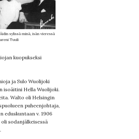
idin sylissä minä, isän vieressä
sareni Tuuli
iojan kuopukseksi
ja ja Sulo Wuolijoki
 isoäitini Hella Wuolijoki.
eita. Walto oli Helsingin
yspuolueen puheenjohtaja,
n eduskuntaan v. 1906
a oli sodanjälkeisessä
.