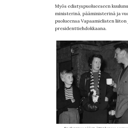
Myös edistyspuolueeseen kuulunut 
ministerinä, pääministerinä ja vu
puolueensa Vapaamielisten liito
presidenttiehdokkaana.