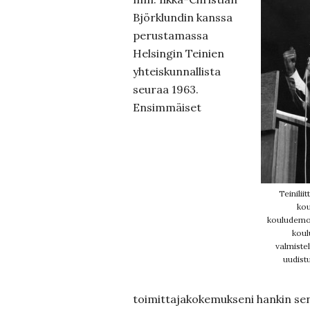
Björklundin kanssa
perustamassa
Helsingin Teinien
yhteiskunnallista
seuraa 1963.
Ensimmäiset
Teinilii
kou
kouludemok
koul
valmiste
uudist
toimittajakokemukseni hankin se