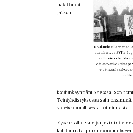
palattuani
jatkoin
Koulutuksellisen tasa-a
valmis myös SYK:n lo
sellaisiin erikoiskoul
edustavat kokeilua ja
eivät saisi valikoida
seikko
koulunkäyntiäni SYK:ssa. Sen tein
Teiniyhdistyksessä sain ensimmä
yhteiskunnallisesta toiminnasta.
Kyse ei ollut vain järjestötoiminn
kulttuurista, jonka monipuolisee