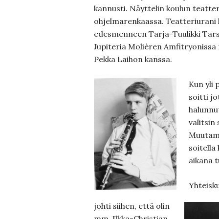
kannusti. Näyttelin koulun teatte
ohjelmarenkaassa. Teatteriurani 
edesmenneen Tarja-Tuulikki Tarsa
Jupiteria Molièren Amfitryonissa
Pekka Laihon kanssa.
Kun yli 
soitti j
halunnu
valitsin
Muutama
soitell
aikana t
Yhteisku
johti siihen, että olin
mm. Ilkka-Christian