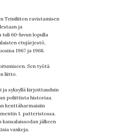
Teiniliiton ravistamisen
destaan ja
 tuli 60-luvun lopulla
ulaisten etujärjestö,
osina 1967 ja 1968.
soitumiseen. Sen työtä
 liitto.
i ja syksyllä kirjoittauduin
 poliittista historiaa.
n kenttäharmaisiin
entin 1. patteristossa.
sin kansalaissodan jälkeen
tisia vankeja.