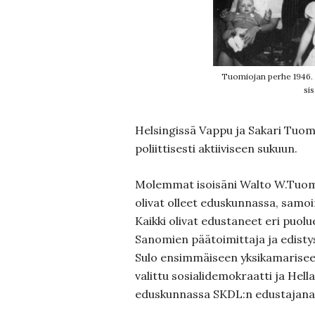
Tuomiojan perhe 1946. Ä
si
Helsingissä Vappu ja Sakari Tuom
poliittisesti aktiiviseen sukuun.
Molemmat isoisäni Walto W.Tuomio
olivat olleet eduskunnassa, samoin
Kaikki olivat edustaneet eri puolu
Sanomien päätoimittaja ja edist
Sulo ensimmäiseen yksikamarisee
valittu sosialidemokraatti ja Hell
eduskunnassa SKDL:n edustajana