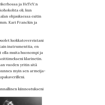
rikerhossa ja HeTeY:n
kohokohta oli, kun
lan ohjauksessa esitin
 mm. Kari Franckin ja
puolet luokkatovereistani
otain instrumenttia, en
t olla muita huonompi ja
 soittimekseni klarinetin.
n vuoden yritin sitä
a kunnes myin sen armeija-
upakaverilleni.
nnallinen kiinnostukseni