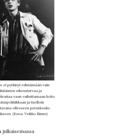
tto ei pyrkinyt edistämään vain
lulaisten oikeusturvaa ja
ratiaa vaan vaikuttamaan koko
utuspolitiikkaan ja tuolloin
ltavana olleeseen peruskoulu-
ukseen. (Kuva: Veikko Rinne)
n julkaisemassa