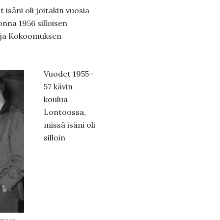
isäni oli joitakin vuosia
onna 1956 silloisen
n ja Kokoomuksen
Vuodet 1955–
57 kävin
koulua
Lontoossa,
missä isäni oli
silloin