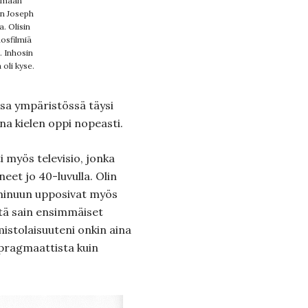
aamaan
en Joseph
. Olisin
osfilmiä
. Inhosin
oli kyse.
ssa ympäristössä täysi
a kielen oppi nopeasti.
i myös televisio, jonka
neet jo 40-luvulla. Olin
 minuun upposivat myös
stä sain ensimmäiset
stolaisuuteni onkin aina
 pragmaattista kuin