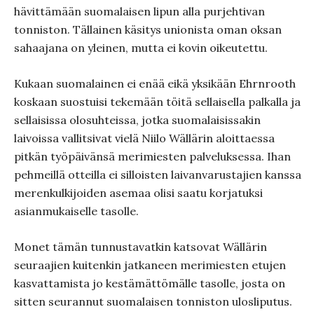
hävittämään suomalaisen lipun alla purjehtivan
tonniston. Tällainen käsitys unionista oman oksan
sahaajana on yleinen, mutta ei kovin oikeutettu.
Kukaan suomalainen ei enää eikä yksikään Ehrnrooth
koskaan suostuisi tekemään töitä sellaisella palkalla ja
sellaisissa olosuhteissa, jotka suomalaisissakin
laivoissa vallitsivat vielä Niilo Wällärin aloittaessa
pitkän työpäivänsä merimiesten palveluksessa. Ihan
pehmeillä otteilla ei silloisten laivanvarustajien kanssa
merenkulkijoiden asemaa olisi saatu korjatuksi
asianmukaiselle tasolle.
Monet tämän tunnustavatkin katsovat Wällärin
seuraajien kuitenkin jatkaneen merimiesten etujen
kasvattamista jo kestämättömälle tasolle, josta on
sitten seurannut suomalaisen tonniston ulosliputus.