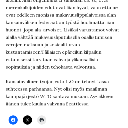
aloihin. Alan ongelmana ei suinkaan ole se, että
merenkulkijoiden edut ovat liian hyvät, vaan että ne
ovat edelleen monissa mukavuuslippulaivoissa alan
kansainvälisen federaation työstä huolimatta liian
huonot, jopa ala-arvoiset. Lisäksi varustamot voivat
alalla välttää mukavuusliputuksella osallistumisen
verojen maksuun ja sosiaaliturvan
kustantamiseen.Tällaisen epäreilun kilpailun
estämiseksi tarvitaan vahvoja ylikansallisia
sopimuksia ja niiden tehokasta valvontaa.
Kansainvälinen työjärjestö ILO on tehnyt tässä
suhteessa parhaansa. Nyt olisi myös maailman
kauppajärjestö WTO saatava mukaan. Ay-liikkeen
äänen tulee kuulua vahvana Seattlessa