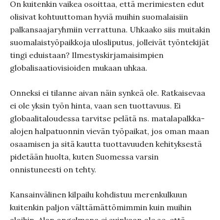
On kuitenkin vaikea osoittaa, että merimiesten edut
olisivat kohtuuttoman hyviä muihin suomalaisiin
palkansaajaryhmiin verrattuna. Uhkaako siis muitakin
suomalaistyöpaikkoja ulosliputus, jolleivät työntekijät
tingi eduistaan? Ilmestyskirjamaisimpien
globalisaatiovisioiden mukaan uhkaa.
Onneksi ei tilanne aivan näin synkeä ole. Ratkaisevaa
ei ole yksin työn hinta, vaan sen tuottavuus. Ei
globaalitaloudessa tarvitse pelätä ns. matalapalkka-
alojen halpatuonnin vievän työpaikat, jos oman maan
osaamisen ja sitä kautta tuottavuuden kehityksestä
pidetään huolta, kuten Suomessa varsin
onnistuneesti on tehty.
Kansainvälinen kilpailu kohdistuu merenkulkuun
kuitenkin paljon välttämättömimmin kuin muihin