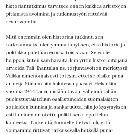
historiantutkimus tarvitsee ennen kaikkea arkistojen
pitämistä avoimina ja tutkimustyön riittävää
resurssointia.
Mitä enemmän olen historiaa tutkinut, sen
tärkeämmäksi olen ymmärtänyt sen, että historia ja
politiikka pidetään erossa toisistaan. Se ei ole
helppoa, kuten sain havaita, kun yritin historioitsijana
arvioida Tali-Ihantalan ns. torjuntavoiton merkitystä.
Vaikka nimenomaisesti totesin, ettei se olisiko puna-
armeija Stalinin niin halutessa päässyt Helsinkiin
vuonna 1944 tai ei, millään tavoin vähennä tähän
puolustustaisteluun osallistuneiden suomalaisten
sotilaiden kunniaa ja sankaruutta, niin jo kysymyksen
esittäminen on otettu poliittisen riepottelun
kohteeksi. Tärkeintä Suomelle tietysti oli, että
voimamme riittivät ratkaisevalla hetkellä puna-