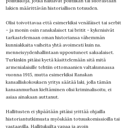
poliitikkoja, jotka haluavat politiikan tai suorastaan
lakien määrittävän historiallisen totuuden.
Olisi toivottavaa että esimerkiksi venäläiset tai serbit
– ja monin osin ranskalaiset tai britit – kykenisivät
tarkastelemaan oman historiansa vähemmän
kunniakkaita vaiheita yhtä avoimesti kuin ns.
menneisyydenhallintaan uppoutuneet saksalaiset.
Turkinkin pitäisi kyetä käsittelemään sitä mitä
armenialaisille tehtiin ottomaanien valtakunnassa
vuonna 1915, mutta esimerkiksi Ranskan
kansalliskokouksen yritys säätää laki, jolla tämän
kansanmurhan kieltäminen olisi kriminalisoitu, ei
asiaa ainakaan auttanut.
Hallitusten ei ylipäätään pitäisi yrittää ohjailla
historiantutkimusta myöskään totuuskomissioilla tai
vastaavilla. Hallituksilta vapaa ja avoin