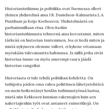
Historiantutkimus ja politiikka ovat Suomessa olleet
yleinen yhdistelmä aina J.R. Danielson-Kalmarista L.A.
Puntilaan ja Keijo Korhoseen. Yhdistelmästä on
parhaimmillaan etua. Olen itsekin
historiantutkimusta tehneenä aina korostanut, miten
tärkeää on historian tunteminen. Jos ei tiedä miten ja
mistä nykyiseen olemme tulleet, ei kykene ottamaan
myöskään tulevaisuutta haltuunsa. Ja niillä jotka eivät
historiaa tunne on myös suurempi vaara jäädä
historian vangeiksi.
Historiasta ei tule tehdä politiikan kohdetta. On
tutkijoita joiden oma vahva poliittinen lähetystehtävä
on usein heikentänyt heidän tutkimustyönsä laatua,
mistä niin Kekkosen kunnian rakentajien kuin sen
nakertajienkin työt ovat antaneet esimerkkejä. On