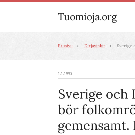
Tuomioja.org
Etusivu
Kirjavinkit
Sverige o
1.1.1993
Sverige och 
bör folkomrö
gemensamt. 