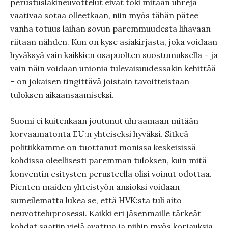
perustuslakineuvottelut eivät toki mitään uhreja
vaativaa sotaa olleetkaan, niin myös tähän pätee
vanha totuus laihan sovun paremmuudesta lihavaan
riitaan nähden. Kun on kyse asiakirjasta, joka voidaan
hyväksyä vain kaikkien osapuolten suostumuksella – ja
vain näin voidaan unionia tulevaisuudessakin kehittää
– on jokaisen tingittävä joistain tavoitteistaan
tuloksen aikaansaamiseksi.
Suomi ei kuitenkaan joutunut uhraamaan mitään
korvaamatonta EU:n yhteiseksi hyväksi. Sitkeä
politiikkamme on tuottanut monissa keskeisissä
kohdissa oleellisesti paremman tuloksen, kuin mitä
konventin esitysten perusteella olisi voinut odottaa.
Pienten maiden yhteistyön ansioksi voidaan
sumeilematta lukea se, että HVK:sta tuli aito
neuvotteluprosessi. Kaikki eri jäsenmaille tärkeät
kohdat saatiin vielä avattua ja niihin myös korjauksia,