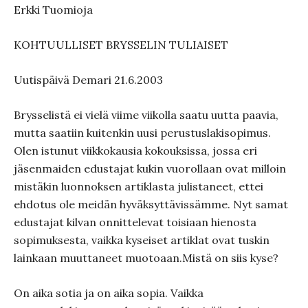
Erkki Tuomioja
KOHTUULLISET BRYSSELIN TULIAISET
Uutispäivä Demari 21.6.2003
Brysselistä ei vielä viime viikolla saatu uutta paavia,
mutta saatiin kuitenkin uusi perustuslakisopimus.
Olen istunut viikkokausia kokouksissa, jossa eri
jäsenmaiden edustajat kukin vuorollaan ovat milloin
mistäkin luonnoksen artiklasta julistaneet, ettei
ehdotus ole meidän hyväksyttävissämme. Nyt samat
edustajat kilvan onnittelevat toisiaan hienosta
sopimuksesta, vaikka kyseiset artiklat ovat tuskin
lainkaan muuttaneet muotoaan.Mistä on siis kyse?
On aika sotia ja on aika sopia. Vaikka