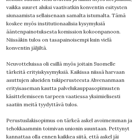
vaikka suuret aluksi vaativatkin konventin esitysten
siunaamista sellaisenaan samalta istumalta. Tämä
koskee myös institutionaalisia kysymyksiä
ääntenpainotuksesta komission kokoonpanoon.
Niissäkin tulos on tasapainoisempi kuin vielä
konventin jäljiltä.
Neuvotteluissa oli esillä myös joitain Suomelle
tärkeitä erityiskysymyksiä. Kaikissa niissä harvaan
asuttujen alueiden tukiperusteesta Ahvenanmaan
erityisaseman kautta palvelukauppasopimusten
käsittelemiseen tarpeen vaatiessa yksimielisesti
saatiin meitä tyydyttävä tulos.
Perustuslakisopimus on tärkeä askel avoimemman ja
tehokkaammin toimivan unionin suuntaan. Pettynyt
kannattaa olla ennen kaikkea siitä, että askel jäi