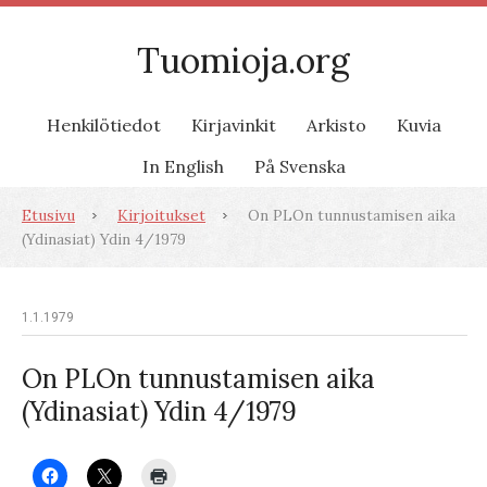
Tuomioja.org
Henkilötiedot
Kirjavinkit
Arkisto
Kuvia
In English
På Svenska
Etusivu
Kirjoitukset
On PLOn tunnustamisen aika
(Ydinasiat) Ydin 4/1979
1.1.1979
On PLOn tunnustamisen aika
(Ydinasiat) Ydin 4/1979