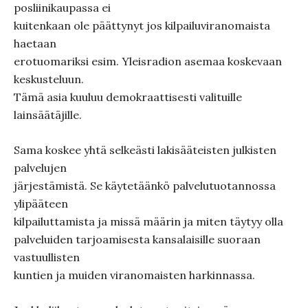
posliinikaupassa ei
kuitenkaan ole päättynyt jos kilpailuviranomaista
haetaan
erotuomariksi esim. Yleisradion asemaa koskevaan
keskusteluun.
Tämä asia kuuluu demokraattisesti valituille
lainsäätäjille.
Sama koskee yhtä selkeästi lakisääteisten julkisten
palvelujen
järjestämistä. Se käytetäänkö palvelutuotannossa
ylipääteen
kilpailuttamista ja missä määrin ja miten täytyy olla
palveluiden tarjoamisesta kansalaisille suoraan
vastuullisten
kuntien ja muiden viranomaisten harkinnassa.