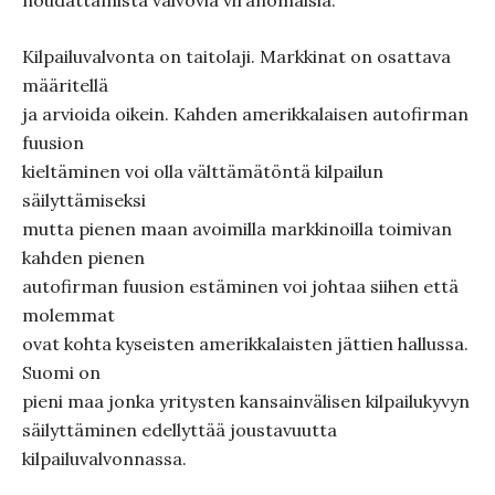
noudattamista valvovia viranomaisia.
Kilpailuvalvonta on taitolaji. Markkinat on osattava
määritellä
ja arvioida oikein. Kahden amerikkalaisen autofirman
fuusion
kieltäminen voi olla välttämätöntä kilpailun
säilyttämiseksi
mutta pienen maan avoimilla markkinoilla toimivan
kahden pienen
autofirman fuusion estäminen voi johtaa siihen että
molemmat
ovat kohta kyseisten amerikkalaisten jättien hallussa.
Suomi on
pieni maa jonka yritysten kansainvälisen kilpailukyvyn
säilyttäminen edellyttää joustavuutta
kilpailuvalvonnassa.