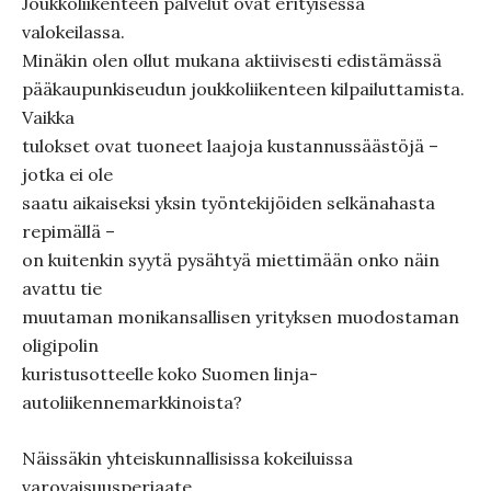
Joukkoliikenteen palvelut ovat erityisessä
valokeilassa.
Minäkin olen ollut mukana aktiivisesti edistämässä
pääkaupunkiseudun joukkoliikenteen kilpailuttamista.
Vaikka
tulokset ovat tuoneet laajoja kustannussäästöjä –
jotka ei ole
saatu aikaiseksi yksin työntekijöiden selkänahasta
repimällä –
on kuitenkin syytä pysähtyä miettimään onko näin
avattu tie
muutaman monikansallisen yrityksen muodostaman
oligipolin
kuristusotteelle koko Suomen linja-
autoliikennemarkkinoista?
Näissäkin yhteiskunnallisissa kokeiluissa
varovaisuusperiaate