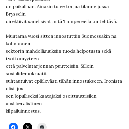
on paikallaan. Ainakin tulee torjua tilanne jossa
Brysselin
direktiivit sanelisivat mitä Tampereella on tehtävä.
Muutama vuosi sitten innostuttiin Suomessakin ns.
kolmannen
sektorin mahdollisuuksiin tuoda helpotusta sekä
työttömyyteen
että palvelutarjonnan puutteisiin. Silloin
sosialidemokraatit
suhtautuivat epäilevästi tähän innostukseen. Ironista
olisi, jos
sen lopulliseksi kaatajaksi osoittautuisikin
uusliberalistinen
kilpailuinnostus.