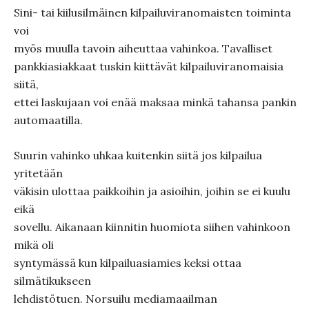
Sini- tai kiilusilmäinen kilpailuviranomaisten toiminta
voi
myös muulla tavoin aiheuttaa vahinkoa. Tavalliset
pankkiasiakkaat tuskin kiittävät kilpailuviranomaisia
siitä,
ettei laskujaan voi enää maksaa minkä tahansa pankin
automaatilla.
Suurin vahinko uhkaa kuitenkin siitä jos kilpailua
yritetään
väkisin ulottaa paikkoihin ja asioihin, joihin se ei kuulu
eikä
sovellu. Aikanaan kiinnitin huomiota siihen vahinkoon
mikä oli
syntymässä kun kilpailuasiamies keksi ottaa
silmätikukseen
lehdistötuen. Norsuilu mediamaailman