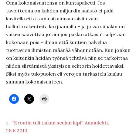
Oma kokonaisuutensa on kuntapaketti. Jos
tavoitteena on kahden miljardin säästö ei pidä
kuvitella että tämä aikaansaataisiin vain
hallintorakenteita korjaamalla – ja jossa siinäkin on
vaikea saavuttaa jotain jos pakkoratkaisut suljetaan
kokonaan pois – ilman että kuntien palvelua
tuottavien ihmisten määrää vähennetään. Kun jonkun
on kuitenkin heidän työnsä tehtävä niin se tarkoittaa
niiden siirtämistä yksityisen sektorin hoidettavaksi.
Siksi myös tulopuolen eli verojen tarkastelu kuuluu
samaan kokonaisuuteen.
← ”Kroatia tuli tiukan seulan läpi”, Aamulehti,
28.6.2013