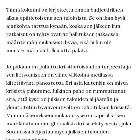
Tämä kolumni on kirjoitettu ennen budjettiriihen
alkua epätietoisena sen tuloksista. Se on ihan hyvä
ajankohta tarttua kynään, koska sen jälkeen kun
ratkaisut on tehty ovat ne hallituksen jatkaessa
määritelmän mukaisesti hyviä, eikä niihin ole
ministerinä mahdollisuutta palata.
Jo pitkään on puhuttu kriisitietoisuuden tarpeesta ja
sen lietsomiseen on viime viikkoina mediassa
kiitettävästi panostettu. Eri asia kuitenkin on mistä
kriisistä puhumme. Julkinen puhe on rummuttanut
sitä, että kyse on julkisen talouden alijäämän ja
ylimitoitetun hyvinvointivaltion rahoituksen kriisistä.
Minun näkemykseni mukaan kyse on kapitalistisen
markkinatalouden globaalista kriisikehityksestä, joka
Suomessa heijastuu myös julkisen talouden
kestävyysvajeena.