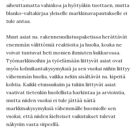
aiheuttamatta vahinkoa ja hyötyäkin tuottaen, mutta
blanko-valtakirjaa yleiselle markkinavapautukselle ei
tule antaa.
Muut asiat ns. rakenneuudistuspaketissa herättävät
enemmän välittömiä reaktioita ja huolia, koska ne
voivat tuntuvat heti monien ihmisten kukkarossa.
Työmarkkinoihin ja työelämään liittyvät asiat ovat
myös kolmikantakysymyksiä ja sen vuoksi niihin liittyy
vähemmän huolia, vaikka nekin sisältävät ns. kipeitä
kohtia. Kaikki etuisuuksiin ja tukiin liittyvät asiat
vaativat tietenkin huolellista harkintaa ja arviointia,
mutta niiden vuoksi ei tule jättää näitä
markkinakysymyksiä vähemmälle huomiolle sen
vuoksi, että niiden kielteiset vaikutukset tulevat
näkyviin vasta viipeellä.