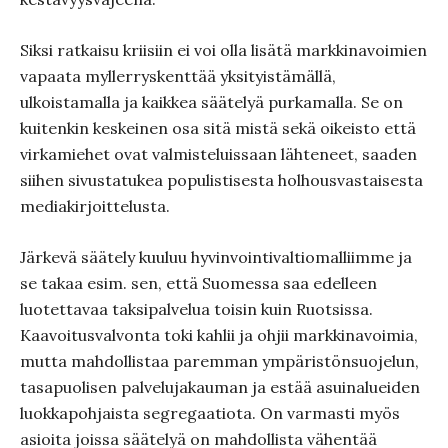
Siksi ratkaisu kriisiin ei voi olla lisätä markkinavoimien
vapaata myllerryskenttää yksityistämällä,
ulkoistamalla ja kaikkea säätelyä purkamalla. Se on
kuitenkin keskeinen osa sitä mistä sekä oikeisto että
virkamiehet ovat valmisteluissaan lähteneet, saaden
siihen sivustatukea populistisesta holhousvastaisesta
mediakirjoittelusta.
Järkevä säätely kuuluu hyvinvointivaltiomalliimme ja
se takaa esim. sen, että Suomessa saa edelleen
luotettavaa taksipalvelua toisin kuin Ruotsissa.
Kaavoitusvalvonta toki kahlii ja ohjii markkinavoimia,
mutta mahdollistaa paremman ympäristönsuojelun,
tasapuolisen palvelujakauman ja estää asuinalueiden
luokkapohjaista segregaatiota. On varmasti myös
asioita joissa säätelyä on mahdollista vähentää