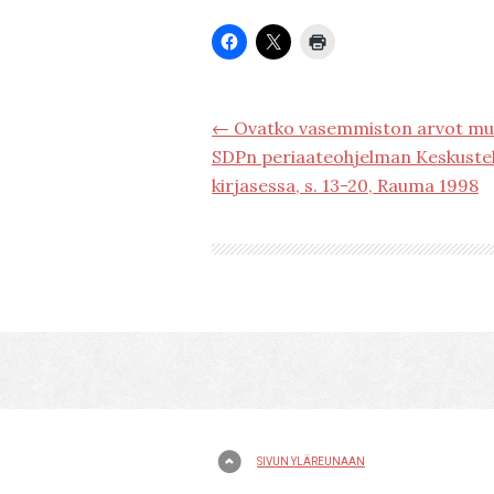
← Ovatko vasemmiston arvot muu
SDPn periaateohjelman Keskustel
kirjasessa, s. 13-20, Rauma 1998
SIVUN YLÄREUNAAN