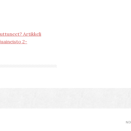
ttuneet? Artikkeli
uaineisto 2-
NOP