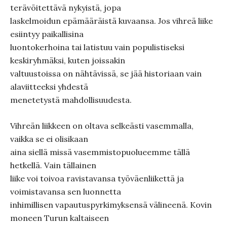
terävöitettävä nykyistä, jopa
laskelmoidun epämääräistä kuvaansa. Jos vihreä liike
esiintyy paikallisina
luontokerhoina tai latistuu vain populistiseksi
keskiryhmäksi, kuten joissakin
valtuustoissa on nähtävissä, se jää historiaan vain
alaviitteeksi yhdestä
menetetystä mahdollisuudesta.
Vihreän liikkeen on oltava selkeästi vasemmalla,
vaikka se ei olisikaan
aina siellä missä vasemmistopuolueemme tällä
hetkellä. Vain tällainen
liike voi toivoa ravistavansa työväenliikettä ja
voimistavansa sen luonnetta
inhimillisen vapautuspyrkimyksensä välineenä. Kovin
moneen Turun kaltaiseen