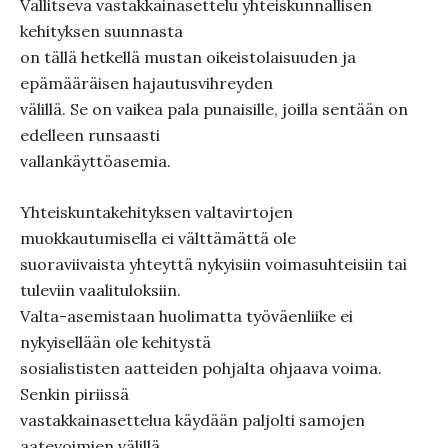
Vallitseva vastakkainasettelu yhteiskunnallisen
kehityksen suunnasta
on tällä hetkellä mustan oikeistolaisuuden ja
epämääräisen hajautusvihreyden
välillä. Se on vaikea pala punaisille, joilla sentään on
edelleen runsaasti
vallankäyttöasemia.
Yhteiskuntakehityksen valtavirtojen
muokkautumisella ei välttämättä ole
suoraviivaista yhteyttä nykyisiin voimasuhteisiin tai
tuleviin vaalituloksiin.
Valta-asemistaan huolimatta työväenliike ei
nykyisellään ole kehitystä
sosialististen aatteiden pohjalta ohjaava voima.
Senkin piriissä
vastakkainasettelua käydään paljolti samojen
aatevoimien välillä