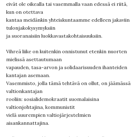
eivät ole oikealla tai vasemmalla vaan edessä ei riitä,
kun on otettava
kantaa meidänkin yhteiskuntaamme edelleen jakaviin
tulonjakokysymyksiin
ja suoranaisiin luokkavastakohtaisuuksiin.
Vihreä liike on kuitenkin onnistunut etenkin nuorten
mielissä asettautumaan
vapauden, tasa-arvon ja solidaarisuuden ihanteiden
kantajan asemaan.
Vasemmisto, jolla tämä tehtävä on ollut, on jäämässä
valtionkantajan
rooliin: sosialidemokraatit suomalaisina
valtionjohtajina, kommunistit
vielä suurempien valtiojärjestelmien
aisankannattajina.