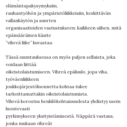
elämäntapakysymyksiin,
rauhantyöhön ja ympäristöliikkeisiin, keskittävän
vallankäytön ja suurten
organisaatioiden vastustukseen; kaikkeen siihen, mitä
epämääräinen käsite
”vihreä liike” kuvastaa.
Tässä suuntauksessa on myös paljon sellaista, joka
voidaan liittää
oikeistolaistumiseen. Vihreä epäluulo, jopa viha,
työväenliikkeen
joukkojärjestöluonnetta kohtaa tukee
tarkoittamattakin oikeistolaistumista.
Vihreä korostus henkilökohtaisuudesta yhdistyy usein
luontevasti
pyrkimykseen yksityistämisestä. Näppärä vastaus,
jonka mukaan vihreät