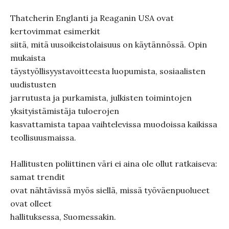
Thatcherin Englanti ja Reaganin USA ovat
kertovimmat esimerkit
siitä, mitä uusoikeistolaisuus on käytännössä. Opin
mukaista
täystyöllisyystavoitteesta luopumista, sosiaalisten
uudistusten
jarrutusta ja purkamista, julkisten toimintojen
yksityistämistäja tuloerojen
kasvattamista tapaa vaihtelevissa muodoissa kaikissa
teollisuusmaissa.
Hallitusten poliittinen väri ei aina ole ollut ratkaiseva:
samat trendit
ovat nähtävissä myös siellä, missä työväenpuolueet
ovat olleet
hallituksessa, Suomessakin.