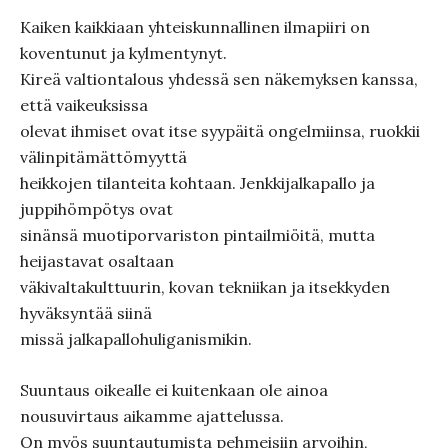
Kaiken kaikkiaan yhteiskunnallinen ilmapiiri on
koventunut ja kylmentynyt.
Kireä valtiontalous yhdessä sen näkemyksen kanssa,
että vaikeuksissa
olevat ihmiset ovat itse syypäitä ongelmiinsa, ruokkii
välinpitämättömyyttä
heikkojen tilanteita kohtaan. Jenkkijalkapallo ja
juppihömpötys ovat
sinänsä muotiporvariston pintailmiöitä, mutta
heijastavat osaltaan
väkivaltakulttuurin, kovan tekniikan ja itsekkyden
hyväksyntää siinä
missä jalkapallohuliganismikin.
Suuntaus oikealle ei kuitenkaan ole ainoa
nousuvirtaus aikamme ajattelussa.
On myös suuntautumista pehmeisiin arvoihin,