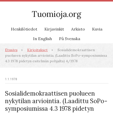
Tuomioja.org
Henkilötiedot
Kirjavinkit
Arkisto
Kuvia
In English
På Svenska
Etusivu
Kirjoitukset
Sosialidemokraattisen
puolueen nykytilan arviointia. (Laadittu SoPo-symposiumissa
4.3 1978 pidetyn esitelmän pohjalta) 4/1978
1.1.1978
Sosialidemokraattisen puolueen
nykytilan arviointia. (Laadittu SoPo-
symposiumissa 4.3 1978 pidetyn