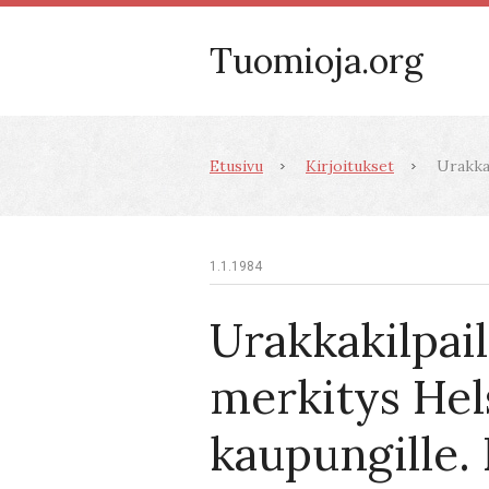
Tuomioja.org
Etusivu
Kirjoitukset
Urakkak
1.1.1984
Urakkakilpai
merkitys Hel
kaupungille. 