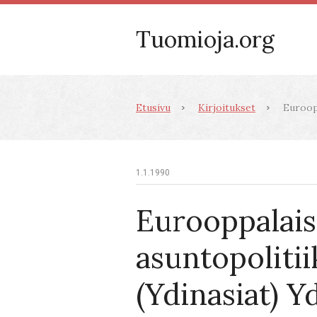
Tuomioja.org
Etusivu
Kirjoitukset
Euroopp
1.1.1990
Eurooppalai
asuntopoliti
(Ydinasiat) Y