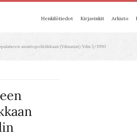
Henkilötiedot
Kirjavinkit
Arkisto
alaiseen asuntopolitiikkaan (Ydinasiat) Ydin 3/1990
seen
ikkaan
din