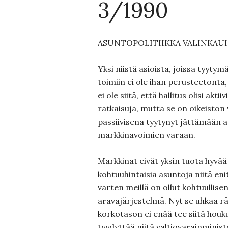
3/1990
ASUNTOPOLITIIKKA VALINKAU
Yksi niistä asioista, joissa tyyty
toimiin ei ole ihan perusteetonta,
ei ole siitä, että hallitus olisi akti
ratkaisuja, mutta se on oikeiston 
passiivisena tyytynyt jättämään a
markkinavoimien varaan.
Markkinat eivät yksin tuota hyvä
kohtuuhintaisia asuntoja niitä enit
varten meillä on ollut kohtuullise
aravajärjestelmä. Nyt se uhkaa räy
korkotason ei enää tee siitä houk
tyydyttää niitä valtiovarainminist