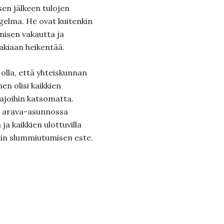
en jälkeen tulojen
gelma. He ovat kuitenkin
isen vakautta ja
takiaan heikentää.
 olla, että yhteiskunnan
n olisi kaikkien
rajoihin katsomatta.
ei arava-asunnossa
 ja kaikkien ulottuvilla
in slummiutumisen este.