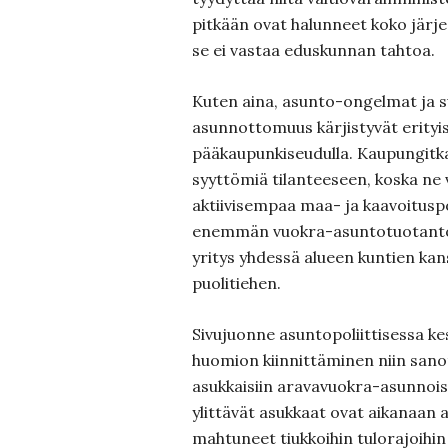
pitkään ovat halunneet koko järj
se ei vastaa eduskunnan tahtoa.
Kuten aina, asunto-ongelmat ja 
asunnottomuus kärjistyvät erityis
pääkaupunkiseudulla. Kaupungitkaa
syyttömiä tilanteeseen, koska ne 
aktiivisempaa maa- ja kaavoituspol
enemmän vuokra-asuntotuotantoo
yritys yhdessä alueen kuntien kan
puolitiehen.
Sivujuonne asuntopoliittisessa ke
huomion kiinnittäminen niin sanot
asukkaisiin aravavuokra-asunnois
ylittävät asukkaat ovat aikanaan
mahtuneet tiukkoihin tulorajoihin 