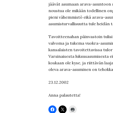
jäävät asumaan arava-asuntoon s
noustua ole mikään todellinen on
pieni vähemmistö eikä arava-asum
asumisturvallisuutta tule heidän 
Tavoitteenahan päinvastoin tulisi
valvoma ja tukema vuokra-asumine
kansalaisten tavoitettavissa tulo
Varsinaisesta luksusasumisesta 
koskaan ole kyse, ja riittävän laaja
oleva arava-asuminen on tehokka
23.12.2002
Anna palautetta!