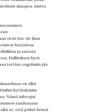
estelmän alasajoa, mutta
suoranainen
esti
n eivät itse ole ihan
voisivat harjoittaa
itiikkaa ja satsata
n. Hallituksen hyvä
ssa tarttua ongelmiin jää
skustelussa on ollut
tuihin hyvätuloisiin
sa. Nämä tulorajat
 asunnon saadessaan
eikä se, että jotkut heistä