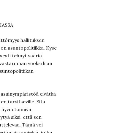
HASSA
mättömyys hallituksen
 on asuntopolitiikka. Kyse
ivisesti tehnyt vääriä
vastarinnan vuoksi liian
suntopolitiikan
ä asuinympäristöä eivätkä
en tarvitseville. Sitä
n hyvin toimiva
tyä siksi, että sen
uttelevaa. Tämä voi
eriön virkamiehiä, jotka