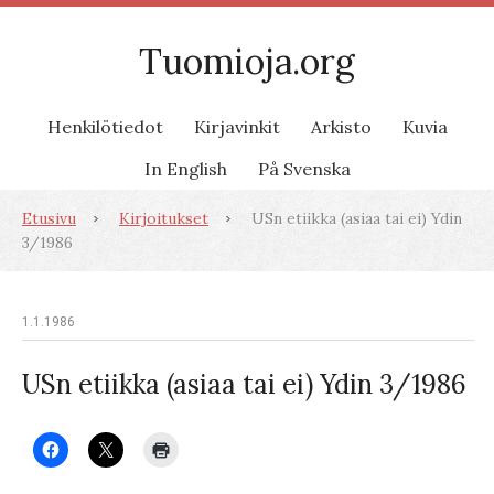
Tuomioja.org
Henkilötiedot
Kirjavinkit
Arkisto
Kuvia
In English
På Svenska
Etusivu
Kirjoitukset
USn etiikka (asiaa tai ei) Ydin
3/1986
1.1.1986
USn etiikka (asiaa tai ei) Ydin 3/1986