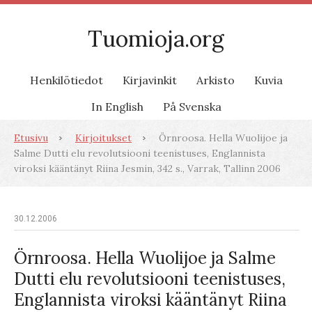
Tuomioja.org
Henkilötiedot
Kirjavinkit
Arkisto
Kuvia
In English
På Svenska
Etusivu
Kirjoitukset
Örnroosa. Hella Wuolijoe ja
Salme Dutti elu revolutsiooni teenistuses, Englannista
viroksi kääntänyt Riina Jesmin, 342 s., Varrak, Tallinn 2006
30.12.2006
Örnroosa. Hella Wuolijoe ja Salme
Dutti elu revolutsiooni teenistuses,
Englannista viroksi kääntänyt Riina