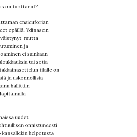
s on tuottanut?
uttaman ensieuforian
et epäillä. Ydinasein
väistynyt, mutta
autuminen ja
joaminen ei suinkaan
sloukkauksia tai sotia
akkainasettelun tilalle on
isiä ja uskonnollisia
ana hallittiin
lläpitämällä
maissa uudet
ohtuullisen onnistuneesti
kansallekin helpotusta