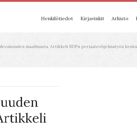
Henkilötiedot
Kirjavinkit
Arkisto
ulevaisuuden maailmasta. Artikkeli SDPn periaateohjelmatyön keskust
isuuden
rtikkeli