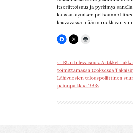
itseriittoisuus ja pyrkimys sanell
kanssakäymisen pelisäännöt itseä
kasvavassa määrin ruokkivan ym
← EUn tulevaisuus. Artikkeli Jukk
toimittamassa teoksessa Takaisin 
Lähivuosien talouspoliittinen suunt
painopaikkaa 1998