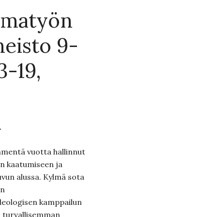
elmatyön
neisto 9-
3-19,
A
mmentä vuotta hallinnut
in kaatumiseen ja
vun alussa. Kylmä sota
en
deologisen kamppailun
a turvallisemman