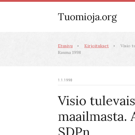
Tuomioja.org
Etusivu
Kirjoitukset
Visio t
Rauma 1998
1.1.1998
Visio tuleva
maailmasta. A
SDPn