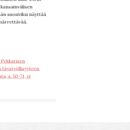
a kansainvälisen
än suosiviksi näyttää
märrettävää.
a Pekkarisen
täystyöllisyyteen,
a, s. 50-71, ei