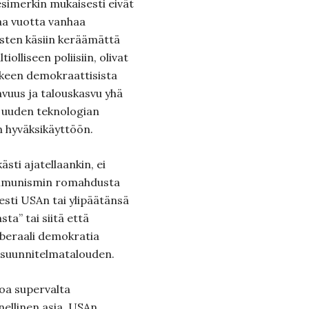
simerkin mukaisesti eivät
aa vuotta vanhaa
isten käsiin keräämättä
iolliseen poliisiin, olivat
lkeen demokraattisista
avuus ja talouskasvu yhä
uuden teknologian
 hyväksikäyttöön.
ästi ajatellaankin, ei
ommunismin romahdusta
sesti USAn tai ylipäätänsä
ta” tai siitä että
liberaali demokratia
ja suunnitelmatalouden.
noa supervalta
ellinen asia. USAn