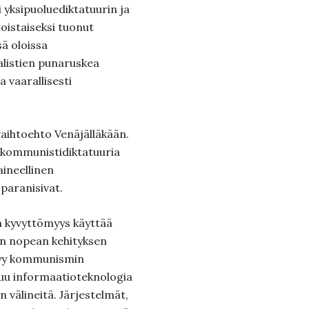
i yksipuoluediktatuurin ja
istaiseksi tuonut
ä oloissa
listien punaruskea
 vaarallisesti
 vaihtoehto Venäjälläkään.
a kommunistidiktatuuria
aineellinen
 paranisivat.
n kyvyttömyys käyttää
n nopean kehityksen
äsyy kommunismin
uu informaatioteknologia
n välineitä. Järjestelmät,