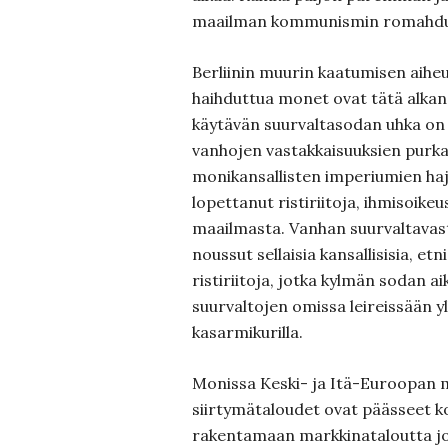
maailman kommunismin romahdu
Berliinin muurin kaatumisen aihe
haihduttua monet ovat tätä alkane
käytävän suurvaltasodan uhka on 
vanhojen vastakkaisuuksien purk
monikansallisten imperiumien ha
lopettanut ristiriitoja, ihmisoikeu
maailmasta. Vanhan suurvaltavast
noussut sellaisia kansallisisia, etn
ristiriitoja, jotka kylmän sodan aik
suurvaltojen omissa leireissään y
kasarmikurilla.
Monissa Keski- ja Itä-Euroopan 
siirtymätaloudet ovat päässeet k
rakentamaan markkinataloutta jo 