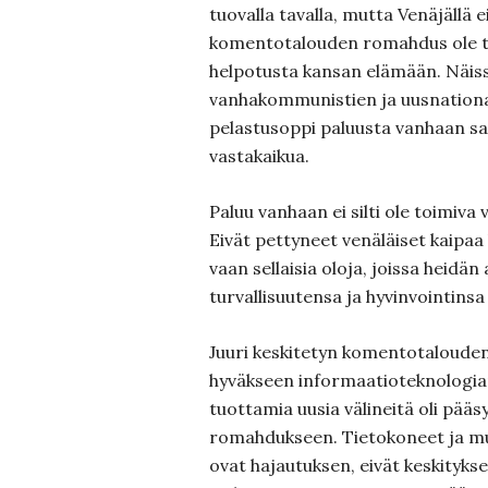
tuovalla tavalla, mutta Venäjällä e
komentotalouden romahdus ole to
helpotusta kansan elämään. Näiss
vanhakommunistien ja uusnationa
pelastusoppi paluusta vanhaan saa
vastakaikua.
Paluu vanhaan ei silti ole toimiva
Eivät pettyneet venäläiset kaipa
vaan sellaisia oloja, joissa heidän 
turvallisuutensa ja hyvinvointinsa
Juuri keskitetyn komentotaloude
hyväkseen informaatioteknologia
tuottamia uusia välineitä oli pä
romahdukseen. Tietokoneet ja m
ovat hajautuksen, eivät keskitykse