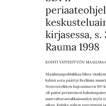
periaateohj
keskusteluai
kirjasessa, s. 
Rauma 1998
KOHTI YHTEISTYÖN MAAILMA
Maailmanpolitiikkaa lähes viisiky
kylmä sota päättyi Berliinin muur
Neuvostoliiton hajoamiseen 90-lu
oli paitsi perinteisen kaksinapais
suurvaltavastakkaisuuden myös i
aikaa. Kuinka paljon paremman j