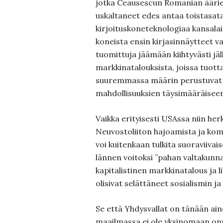
jotka Ceausescun Romanian äärie
uskaltaneet edes antaa toistasat
kirjoituskoneteknologiaa kansala
koneista ensin kirjasinnäytteet valt
tuomittuja jäämään kiihtyvästi jä
markkinatalouksista, joissa tuott
suuremmassa määrin perustuvat 
mahdollisuuksien täysimääräiseen
Vaikka erityisesti USAssa niin herk
Neuvostoliiton hajoamista ja k
voi kuitenkaan tulkita suoraviivai
lännen voitoksi ”pahan valtakunnas
kapitalistinen markkinatalous ja 
olisivat selättäneet sosialismin 
Se että Yhdysvallat on tänään ai
maailmassa ei ole yksinomaan onn