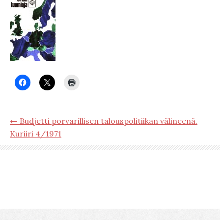
← Budjetti porvarillisen talouspolitiikan välineenä.
Kuriiri 4/1971