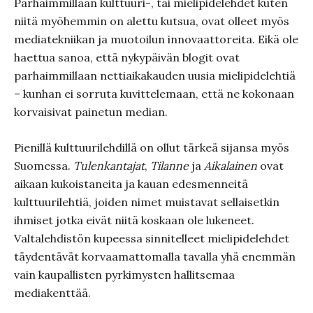
Parhaimmillaan kulttuuri-, tai mielipidelehdet kuten
niitä myöhemmin on alettu kutsua, ovat olleet myös
mediatekniikan ja muotoilun innovaattoreita. Eikä ole
haettua sanoa, että nykypäivän blogit ovat
parhaimmillaan nettiaikakauden uusia mielipidelehtiä
– kunhan ei sorruta kuvittelemaan, että ne kokonaan
korvaisivat painetun median.
Pienillä kulttuurilehdillä on ollut tärkeä sijansa myös
Suomessa.
Tulenkantajat
,
Tilanne
ja
Aikalainen
ovat
aikaan kukoistaneita ja kauan edesmenneitä
kulttuurilehtiä, joiden nimet muistavat sellaisetkin
ihmiset jotka eivät niitä koskaan ole lukeneet.
Valtalehdistön kupeessa sinnitelleet mielipidelehdet
täydentävät korvaamattomalla tavalla yhä enemmän
vain kaupallisten pyrkimysten hallitsemaa
mediakenttää.