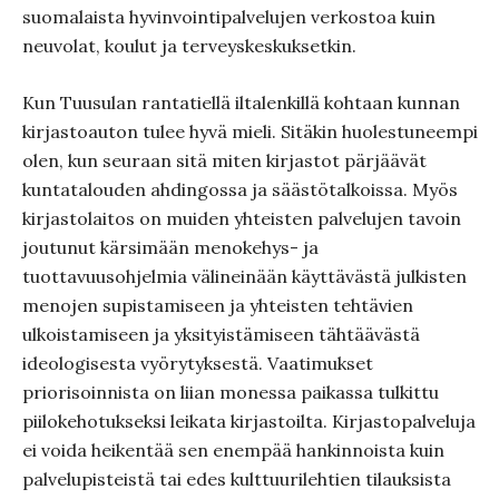
suomalaista hyvinvointipalvelujen verkostoa kuin
neuvolat, koulut ja terveyskeskuksetkin.
Kun Tuusulan rantatiellä iltalenkillä kohtaan kunnan
kirjastoauton tulee hyvä mieli.
Sitäkin huolestuneempi
olen, kun seu­raan sitä miten kirjastot pärjäävät
kuntatalouden ahdingossa ja säästötalkoissa.
Myös
kirjastolaitos on muiden yhteisten palvelujen tavoin
joutunut kärsimään menokehys- ja
tuottavuusohjelmia välineinään käyttävästä julkisten
menojen supistamiseen ja yhteisten tehtävien
ulkoistamiseen ja yksityistämiseen tähtäävästä
ideologisesta vyörytyksestä.
Vaatimukset
priorisoinnista on liian monessa paikassa tulkittu
piilokehotukseksi leikata kirjastoilta. Kirjas­topalveluja
ei voida heikentää sen enempää hankinnoista kuin
palvelupisteistä tai edes kulttuurilehtien tilauksista