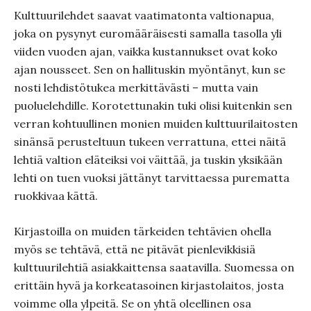
Kulttuurilehdet saavat vaatimatonta valtionapua,
joka on pysynyt euromääräisesti samalla tasolla yli
viiden vuoden ajan, vaikka kustannukset ovat koko
ajan nousseet. Sen on hallituskin myöntänyt, kun se
nosti lehdistötukea merkittävästi – mutta vain
puoluelehdille. Korotettunakin tuki olisi kuitenkin sen
verran kohtuullinen monien muiden kulttuurilaitosten
sinänsä perusteltuun tukeen verrattuna, ettei näitä
lehtiä valtion eläteiksi voi väittää, ja tuskin yksikään
lehti on tuen vuoksi jättänyt tarvittaessa purematta
ruokkivaa kättä.
Kirjastoilla on muiden tärkeiden tehtävien ohella
myös se tehtävä, että ne pitävät pienlevikkisiä
kulttuurilehtiä asiakkaittensa saatavilla. Suomessa on
erittäin hyvä ja korkeatasoinen kirjastolaitos, josta
voimme olla ylpeitä. Se on yhtä oleellinen osa