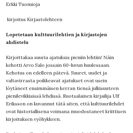
Erkki Tuomioja
kirjoitus Kirjastolehteen
Lopetetaan kulttuurilehtien ja kirjastojen
ahdistelu
Kirjoittakaa suuria ajatuksia pieniin lehtiin! Näin
kehotti Arvo Salo jossain 60-luvun huulessaan.
Kehotus on edelleen pätevä. Suuret, uudet ja
valtavirrasta poikkeavat ajatukset ovat usein
löytäneet ensimmäisen kerran tiensä julkisuuteen
pienilevikkisissä lehdissä. Ruotsalainen kirjailija Ulf
Eriksson on kuvannut tätä siten, että kulttuurilehdet
ovat historiallisena voimana muodostaneet kriittisen
kirjoituksen vyöhykkeen.