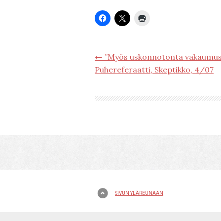
← ”Myös uskonnotonta vakaumust
Puhereferaatti, Skeptikko, 4/07
SIVUN YLÄREUNAAN