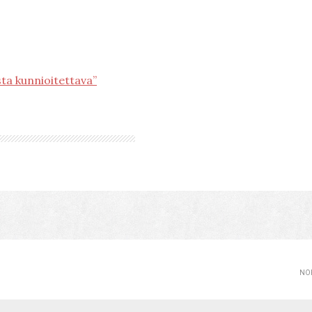
a kunnioitettava”
NOP