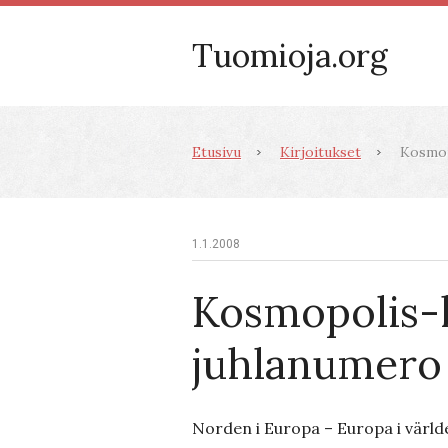
Tuomioja.org
Etusivu
Kirjoitukset
Kosmop
1.1.2008
Kosmopolis-
juhlanumero
Norden i Europa – Europa i värl