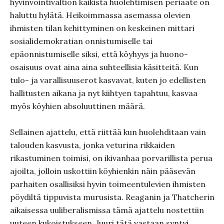
hyvinvointivaltion kaikista huolehtimisen periaate on
haluttu hylätä. Heikoimmassa asemassa olevien
ihmisten tilan kehittyminen on keskeinen mittari
sosialidemokratian onnistumiselle tai
epäonnistumiselle siksi, että köyhyys ja huono-
osaisuus ovat aina aina suhteellisia käsitteitä. Kun
tulo- ja varallisuuserot kasvavat, kuten jo edellisten
hallitusten aikana ja nyt kiihtyen tapahtuu, kasvaa
myös köyhien absoluuttinen määrä.
Sellainen ajattelu, että riittää kun huolehditaan vain
talouden kasvusta, jonka veturina rikkaiden
rikastuminen toimisi, on ikivanhaa porvarillista perua
ajoilta, jolloin uskottiin köyhienkin näin pääsevän
parhaiten osallisiksi hyvin toimeentulevien ihmisten
pöydiltä tippuvista murusista. Reaganin ja Thatcherin
aikaisessa uuliberalismissa tämä ajattelu nostettiin
uuteen kukoistukseen. Juuri tätä vastaan syntyi