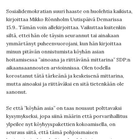
Sosialidemokratian suuri haaste on huolehtia kaikista,
kirjoittaa Mikko Rönnholm Uutispäivä Demarissa
15.9.. Tämän voin allekirjoittaa. Vaikuttaa kuitenkin
siltä, ettei hän ole täysin seurannut tai ainakaan
ymmärtänyt puheenvuorojani, kun hän kirjoittaa
minun pitävän onnistumista köyhän asian
hoitamisessa ”ainoana ja riittävänä mittarina” SDP:n
aikaansaannosten arvioinnissa. Olen todella
korostanut tätä tärkeänä ja keskeisenä mittarina,
mutta ainoaksi ja riittäväksi en sitä tietenkään ole
sanonut.
Se että ”köyhän asia” on taas noussut polttavaksi
kysymykseksi, jopa siinä määrin että porvarihallitus
ylpeilee nyt köyhyyspakettien kokoamisella, on
seuraus siitä, että tämä pohjoismaisen