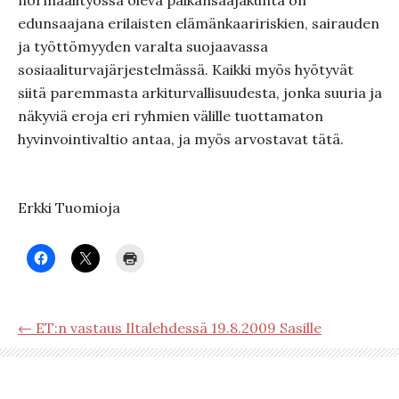
normaalityössä oleva palkansaajakunta on
edunsaajana erilaisten elämänkaaririskien, sairauden
ja työttömyyden varalta suojaavassa
sosiaaliturvajärjestelmässä. Kaikki myös hyötyvät
siitä paremmasta arkiturvallisuudesta, jonka suuria ja
näkyviä eroja eri ryhmien välille tuottamaton
hyvinvointivaltio antaa, ja myös arvostavat tätä.
Erkki Tuomioja
← ET:n vastaus Iltalehdessä 19.8.2009 Sasille