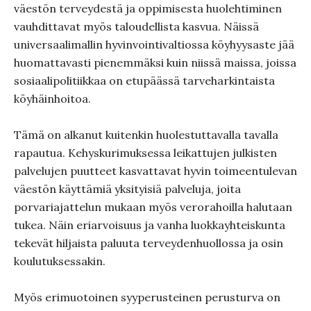
väestön terveydestä ja oppimisesta huolehtiminen
vauhdittavat myös taloudellista kasvua. Näissä
universaalimallin hyvinvointivaltiossa köyhyysaste jää
huomattavasti pienemmäksi kuin niissä maissa, joissa
sosiaalipolitiikkaa on etupäässä tarveharkintaista
köyhäinhoitoa.
Tämä on alkanut kuitenkin huolestuttavalla tavalla
rapautua. Kehyskurimuksessa leikattujen julkisten
palvelujen puutteet kasvattavat hyvin toimeentulevan
väestön käyttämiä yksityisiä palveluja, joita
porvariajattelun mukaan myös verorahoilla halutaan
tukea. Näin eriarvoisuus ja vanha luokkayhteiskunta
tekevät hiljaista paluuta terveydenhuollossa ja osin
koulutuksessakin.
Myös erimuotoinen syyperusteinen perusturva on