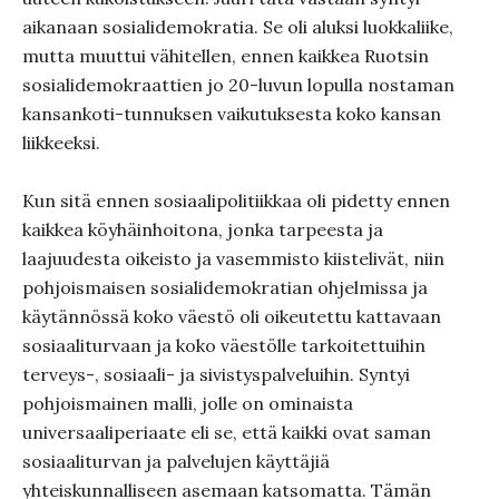
aikanaan sosialidemokratia. Se oli aluksi luokkaliike,
mutta muuttui vähitellen, ennen kaikkea Ruotsin
sosialidemokraattien jo 20-luvun lopulla nostaman
kansankoti-tunnuksen vaikutuksesta koko kansan
liikkeeksi.
Kun sitä ennen sosiaalipolitiikkaa oli pidetty ennen
kaikkea köyhäinhoitona, jonka tarpeesta ja
laajuudesta oikeisto ja vasemmisto kiistelivät, niin
pohjoismaisen sosialidemokratian ohjelmissa ja
käytännössä koko väestö oli oikeutettu kattavaan
sosiaaliturvaan ja koko väestölle tarkoitettuihin
terveys-, sosiaali- ja sivistyspalveluihin. Syntyi
pohjoismainen malli, jolle on ominaista
universaaliperiaate eli se, että kaikki ovat saman
sosiaaliturvan ja palvelujen käyttäjiä
yhteiskunnalliseen asemaan katsomatta. Tämän