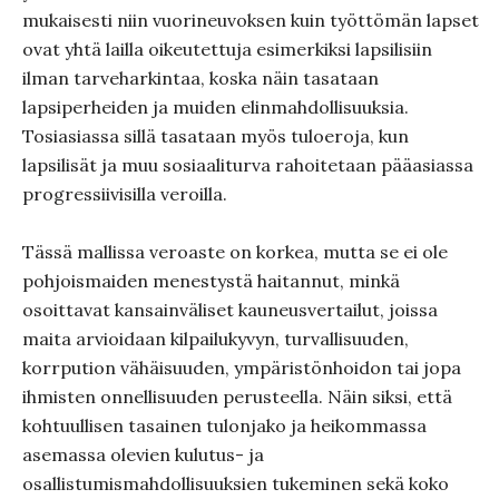
mukaisesti niin vuorineuvoksen kuin työttömän lapset
ovat yhtä lailla oikeutettuja esimerkiksi lapsilisiin
ilman tarveharkintaa, koska näin tasataan
lapsiperheiden ja muiden elinmahdollisuuksia.
Tosiasiassa sillä tasataan myös tuloeroja, kun
lapsilisät ja muu sosiaaliturva rahoitetaan pääasiassa
progressiivisilla veroilla.
Tässä mallissa veroaste on korkea, mutta se ei ole
pohjoismaiden menestystä haitannut, minkä
osoittavat kansainväliset kauneusvertailut, joissa
maita arvioidaan kilpailukyvyn, turvallisuuden,
korrpution vähäisuuden, ympäristönhoidon tai jopa
ihmisten onnellisuuden perusteella. Näin siksi, että
kohtuullisen tasainen tulonjako ja heikommassa
asemassa olevien kulutus- ja
osallistumismahdollisuuksien tukeminen sekä koko