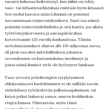
vuosien kuluessa heikentynyt, kun niihin on tehty
taso- tai inflaatiotarkistuksia enintään hyvin kitsaasti.
Sen vuoksi kasvava määrä ihmisiä on joutunut
turvautumaan toimeentulotukeen. Suuri osa näistä
poistuisi toimeentuloluukulta jo sitä kautta, jos alinta
työttömyyskorvausta ja sairaspäivärahaa
korotettaisiin 120 eurolla kuukaudessa. Tämän
nettokustannukset olisivat alle 150 miljoonaa euroa,
eli pieni osa siitä mitä hallituksen jokainen
veronalennus on kustannuksina merkinnyt ja
joista nämä ihmiset eivät ole hyötyneet lainkaan.
Tasa-arvosta ja heikompien syrjäytymisen
ehkäisemisestä huolehtiminen ei ole millään tavoin
ristiriidassa työtätekevän palkansaajakunnan, tai
kuten jotkut haluavat sanoa, suuren keskiluokan
etujen kanssa. Päinvastoin, myös tämä