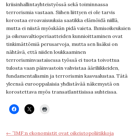
kriisinhallintayhteistyössä sekä toiminnassa
terrorismia vastaan. Siihen liittyen ei ole tarvis
korostaa eroavaisuuksia saatikka elämöidä niillä,
mutta ei niistä myöskään pidä vaieta. Ihmisoikeuksien
ja oikeusvaltioperiaatteiden kunnioittaminen ovat
tinkimättömiä perusarvoja, mutta sen lisäksi on
nähtävä, että niiden loukkaaminen
terrorisminvastaisessa työssä ei tuota toivottua
tulosta vaan päinvastoin vahvistaa ääriliikkeiden,
fundamentalismin ja terrorismin kasvualustaa. Tätä
yleensä eurooppalaisia yhdistävää näkemystä on
korostettava myös transatlanttisissa suhteissa.
← ”IMF:n ekonomistit ovat oikeistopoliitikkoja