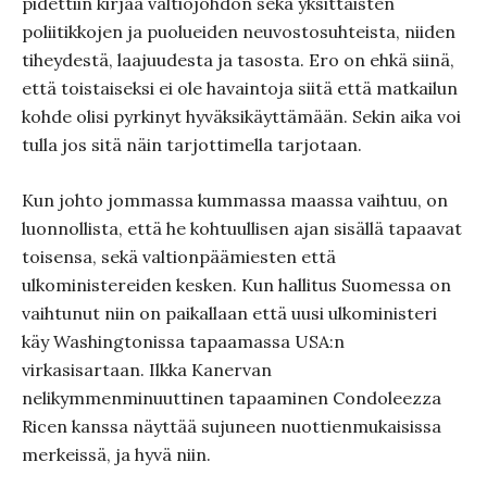
pidettiin kirjaa valtiojohdon sekä yksittäisten
poliitikkojen ja puolueiden neuvostosuhteista, niiden
tiheydestä, laajuudesta ja tasosta. Ero on ehkä siinä,
että toistaiseksi ei ole havaintoja siitä että matkailun
kohde olisi pyrkinyt hyväksikäyttämään. Sekin aika voi
tulla jos sitä näin tarjottimella tarjotaan.
Kun johto jommassa kummassa maassa vaihtuu, on
luonnollista, että he kohtuullisen ajan sisällä tapaavat
toisensa, sekä valtionpäämiesten että
ulkoministereiden kesken. Kun hallitus Suomessa on
vaihtunut niin on paikallaan että uusi ulkoministeri
käy Washingtonissa tapaamassa USA:n
virkasisartaan. Ilkka Kanervan
nelikymmenminuuttinen tapaaminen Condoleezza
Ricen kanssa näyttää sujuneen nuottienmukaisissa
merkeissä, ja hyvä niin.