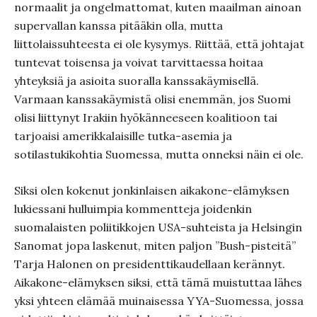
normaalit ja ongelmattomat, kuten maailman ainoan
supervallan kanssa pitääkin olla, mutta
liittolaissuhteesta ei ole kysymys. Riittää, että johtajat
tuntevat toisensa ja voivat tarvittaessa hoitaa
yhteyksiä ja asioita suoralla kanssakäymisellä.
Varmaan kanssakäymistä olisi enemmän, jos Suomi
olisi liittynyt Irakiin hyökänneeseen koalitioon tai
tarjoaisi amerikkalaisille tutka-asemia ja
sotilastukikohtia Suomessa, mutta onneksi näin ei ole.
Siksi olen kokenut jonkinlaisen aikakone-elämyksen
lukiessani hulluimpia kommentteja joidenkin
suomalaisten poliitikkojen USA-suhteista ja Helsingin
Sanomat jopa laskenut, miten paljon ”Bush-pisteitä”
Tarja Halonen on presidenttikaudellaan kerännyt.
Aikakone-elämyksen siksi, että tämä muistuttaa lähes
yksi yhteen elämää muinaisessa YYA-Suomessa, jossa