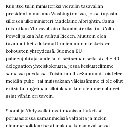
Kun itse tulin ministeriksi vierailin tasavallan
presidentin mukana Washingtonissa, jossa tapasin
silloisen ulkoministeri Madelaine Albrightin. Sama
toistui kun Yhdysvaltain ulkoministeriksi tuli Colin
Powell ja kun hän vaihtui Riceen. Muutoin olen
tavannut heitä lukemattomien moninkeskeisten
kokousten yhteydessä. Suomen EU-
puheenjohtajakaudella oli seitsemän sellaista 4 – 40
delegaation yhteiskokousta, jossa keskustelimme
samassa pöydässä. Toisin kun Ilta-Sanomat toistelee
meidän puhe- tai muissakaan väleissämme ei ole ollut
erityistä ongelmaa silloinkaan, kun olemme nähneet
asiat vähän eri tavoin.
Suomi ja Yhdysvallat ovat monissa tärkeissä
perusasioissa samanmielisiä valtioita ja mekin
olemme solidaarisesti mukana kansainvälisessä