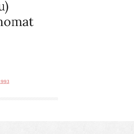
u)
anomat
1993