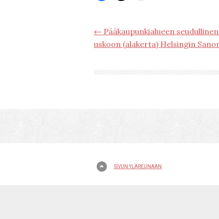
← Pääkaupunkialueen seudullinen 
uskoon (alakerta) Helsingin Sano
SIVUN YLÄREUNAAN