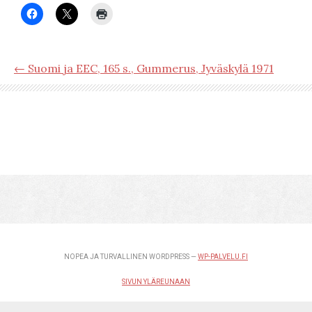
← Suomi ja EEC, 165 s., Gummerus, Jyväskylä 1971
NOPEA JA TURVALLINEN WORDPRESS —
WP-PALVELU.FI
SIVUN YLÄREUNAAN