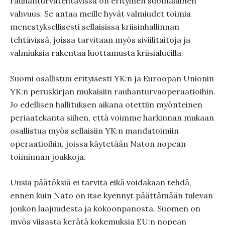
rauhanturvatehtävissä on erityinen suomalainen
vahvuus. Se antaa meille hyvät valmiudet toimia
menestyksellisesti sellaisissa kriisinhallinnan
tehtävissä, joissa tarvitaan myös siviilitaitoja ja
valmiuksia rakentaa luottamusta kriisialueilla.
Suomi osallistuu erityisesti YK:n ja Euroopan Unionin
YK:n peruskirjan mukaisiin rauhanturvaoperaatioihin.
Jo edellisen hallituksen aikana otettiin myönteinen
periaatekanta siihen, että voimme harkinnan mukaan
osallistua myös sellaisiin YK:n mandatoimiin
operaatioihin, joissa käytetään Naton nopean
toiminnan joukkoja.
Uusia päätöksiä ei tarvita eikä voidakaan tehdä,
ennen kuin Nato on itse kyennyt päättämään tulevan
joukon laajuudesta ja kokoonpanosta. Suomen on
myös viisasta kerätä kokemuksia EU:n nopean