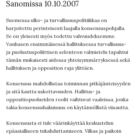
Sanomissa 10.10.2007
Suomessa ulko- ja turvallisuuspolitiikkaa on
harjoitettu perinteisesti laajalla konsensuspohjalla.
Se on yleisesti myös todettu vahvuudeksemme.
Vanhasen ensimmäisessä hallituksessa turvallisuus-
ja puolustuspoliittisen selonteon valmistelu tapahtui
tämän mukaisesti aidossa yhteisymmärryksessä sekä
hallituksen ja opposition raja ylittäen.
Konsensus mahdollistaa toiminnan pitkäjänteisyyden
ja sitä kautta uskottavuuden. Hallitus- ja
oppositiopuolueiden roolit vaihtuvat vaaleissa, jonka
takia konsensushakuisuus on käytännöllistä viisautta.
Konsensusta ei tule väärinkäyttää keskustelun
epäasialliseen tukahduttamiseen. Vilkas ja paikoin