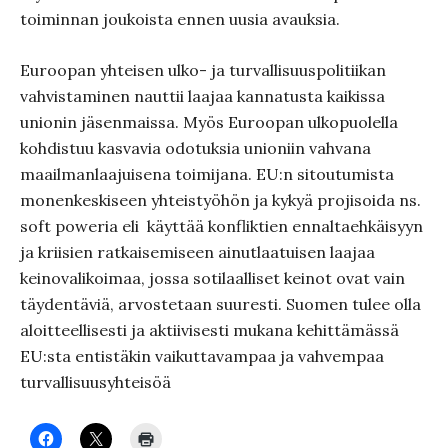
toiminnan joukoista ennen uusia avauksia.
Euroopan yhteisen ulko- ja turvallisuuspolitiikan
vahvistaminen nauttii laajaa kannatusta kaikissa
unionin jäsenmaissa. Myös Euroopan ulkopuolella
kohdistuu kasvavia odotuksia unioniin vahvana
maailmanlaajuisena toimijana. EU:n sitoutumista
monenkeskiseen yhteistyöhön ja kykyä projisoida ns.
soft poweria eli
käyttää konfliktien ennaltaehkäisyyn
ja kriisien ratkaisemiseen ainutlaatuisen laajaa
keinovalikoimaa, jossa sotilaalliset keinot ovat vain
täydentäviä, arvostetaan suuresti. Suomen tulee olla
aloitteellisesti ja aktiivisesti mukana kehittämässä
EU:sta entistäkin vaikuttavampaa ja vahvempaa
turvallisuusyhteisöä