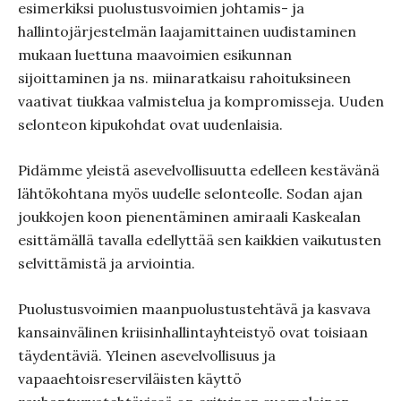
esimerkiksi puolustusvoimien johtamis- ja
hallintojärjestelmän laajamittainen uudistaminen
mukaan luettuna maavoimien esikunnan
sijoittaminen ja ns. miinaratkaisu rahoituksineen
vaativat tiukkaa valmistelua ja kompromisseja. Uuden
selonteon kipukohdat ovat uudenlaisia.
Pidämme yleistä asevelvollisuutta edelleen kestävänä
lähtökohtana myös uudelle selonteolle. Sodan ajan
joukkojen koon pienentäminen amiraali Kaskealan
esittämällä tavalla edellyttää sen kaikkien vaikutusten
selvittämistä ja arviointia.
Puolustusvoimien maanpuolustustehtävä ja kasvava
kansainvälinen kriisinhallintayhteistyö ovat toisiaan
täydentäviä. Yleinen asevelvollisuus ja
vapaaehtoisreserviläisten käyttö