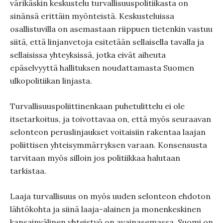
värikäskin keskustelu turvallisuuspolitiikasta on
sinänsä erittäin myönteistä. Keskusteluissa
osallistuvilla on asemastaan riippuen tietenkin vastuu
siitä, että linjanvetoja esitetään sellaisella tavalla ja
sellaisissa yhteyksissä, jotka eivät aiheuta
epäselvyyttä hallituksen noudattamasta Suomen
ulkopolitiikan linjasta.
Turvallisuuspoliittinenkaan puhetulittelu ei ole
itsetarkoitus, ja toivottavaa on, että myös seuraavan
selonteon peruslinjaukset voitaisiin rakentaa laajan
poliittisen yhteisymmärryksen varaan. Konsensusta
tarvitaan myös silloin jos politiikkaa halutaan
tarkistaa.
Laaja turvallisuus on myös uuden selonteon ehdoton
lähtökohta ja siinä laaja-alainen ja monenkeskinen
kansainvälinen yhteistyö on avainasemassa. Suomi on