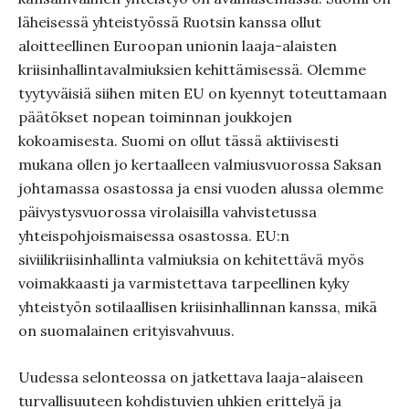
läheisessä yhteistyössä Ruotsin kanssa ollut
aloitteellinen Euroopan unionin laaja-alaisten
kriisinhallintavalmiuksien kehittämisessä. Olemme
tyytyväisiä siihen miten EU on kyennyt toteuttamaan
päätökset nopean toiminnan joukkojen
kokoamisesta. Suomi on ollut tässä aktiivisesti
mukana ollen jo kertaalleen valmiusvuorossa Saksan
johtamassa osastossa ja ensi vuoden alussa olemme
päivystysvuorossa virolaisilla vahvistetussa
yhteispohjoismaisessa osastossa. EU:n
siviilikriisinhallinta valmiuksia on kehitettävä myös
voimakkaasti ja varmistettava tarpeellinen kyky
yhteistyön sotilaallisen kriisinhallinnan kanssa, mikä
on suomalainen erityisvahvuus.
Uudessa selonteossa on jatkettava laaja-alaiseen
turvallisuuteen kohdistuvien uhkien erittelyä ja