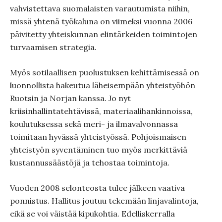
vahvistettava suomalaisten varautumista niihin,
missä yhtenä työkaluna on viimeksi vuonna 2006
päivitetty yhteiskunnan elintärkeiden toimintojen
turvaamisen strategia.
Myös sotilaallisen puolustuksen kehittämisessä on
luonnollista hakeutua läheisempään yhteistyöhön
Ruotsin ja Norjan kanssa. Jo nyt
kriisinhallintatehtävissä, materiaalihankinnoissa,
koulutuksessa sekä meri- ja ilmavalvonnassa
toimitaan hyvässä yhteistyössä. Pohjoismaisen
yhteistyön syventäminen tuo myös merkittäviä
kustannussäästöjä ja tehostaa toimintoja.
Vuoden 2008 selonteosta tulee jälkeen vaativa
ponnistus. Hallitus joutuu tekemään linjavalintoja,
eikä se voi väistää kipukohtia. Edelliskerralla