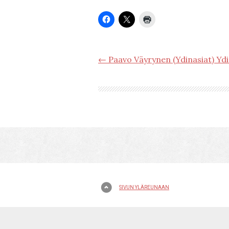
← Paavo Väyrynen (Ydinasiat) Yd
SIVUN YLÄREUNAAN