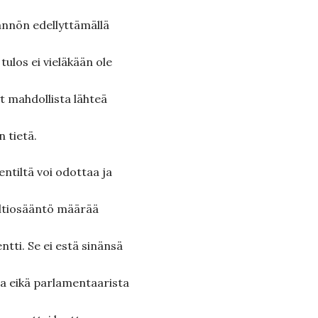
ännön edellyttämällä
ulos ei vieläkään ole
yt mahdollista lähteä
 tietä.
entiltä voi odottaa ja
Valtiosääntö määrää
ntti. Se ei estä sinänsä
tta eikä parlamentaarista