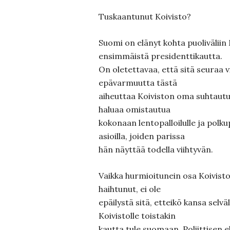
Tuskaantunut Koivisto?
Suomi on elänyt kohta puolivälii
ensimmäistä presidenttikautta.
On oletettavaa, että sitä seuraa v
epävarmuutta tästä
aiheuttaa Koiviston oma suhtautum
haluaa omistautua
kokonaan lentopalloilulle ja polkup
asioilla, joiden parissa
hän näyttää todella viihtyvän.
Vaikka hurmioitunein osa Koivisto
haihtunut, ei ole
epäilystä sitä, etteikö kansa selv
Koivistolle toistakin
kautta tule suomaan. Poliittisen e