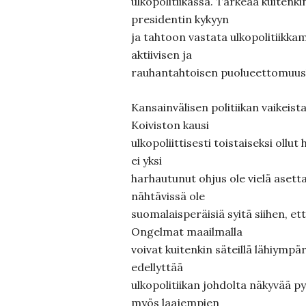
ulkopolitiikassa. Tärkeää kuitenki
presidentin kykyyn
ja tahtoon vastata ulkopolitiik
aktiivisen ja
rauhantahtoisen puolueettomuusli
Kansainvälisen politiikan vaikeist
Koiviston kausi
ulkopoliittisesti toistaiseksi ollu
ei yksi
harhautunut ohjus ole vielä asetta
nähtävissä ole
suomalaisperäisiä syitä siihen, ett
Ongelmat maailmalla
voivat kuitenkin säteillä lähiympä
edellyttää
ulkopolitiikan johdolta näkyvää p
myös laajempien