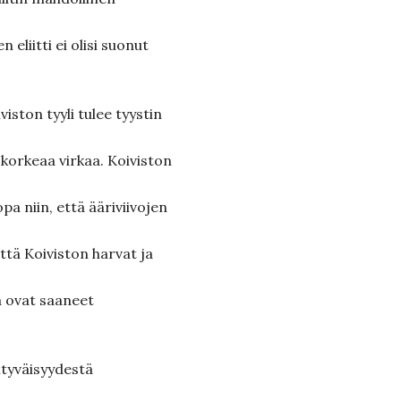
 eliitti ei olisi suonut
viston tyyli tulee tyystin
korkeaa virkaa. Koiviston
a niin, että ääriviivojen
että Koiviston harvat ja
a ovat saaneet
htyväisyydestä