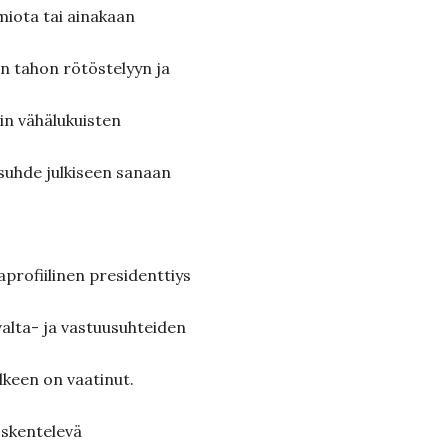
iota tai ainakaan
an tahon rötöstelyyn ja
in vähälukuisten
suhde julkiseen sanaan
profiilinen presidenttiys
valta- ja vastuusuhteiden
lkeen on vaatinut.
öskentelevä