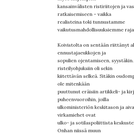
kansainvälisten ristiriitojen ja v
ratkaisemiseen – vaikka
realisteina toki tunnustamme
vaikutusmahdollisuuksiemme rajal
Koivistolta on sentään riittänyt a
ennustajaeukkojen ja
sopulien ojentamiseen, syystäkin
risteilyohjuksiin oli sekin
kiitettävän selkeä. Sitäkin oudom
ole mitenkään
puuttunut eräisiin artikkeli- ja ki
puheenvuoroihin, joilla
ulkoministeriön keskitason ja ai
virkamiehet ovat
ulko- ja sotilaspoliittista keskust
Onhan niissä muun