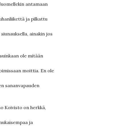
 Suomellekin antamaan
hanliikettä ja pilkattu
 siunauksella, ainakin jos
 suinkaan ole mitään
imissaan moittia. En ole
ten sananvapauden
o Koivisto on herkkä,
enmukaisempaa ja