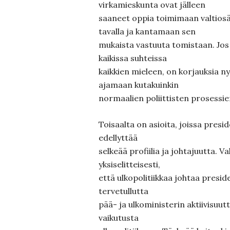
virkamieskunta ovat jälleen
saaneet oppia toimimaan valtios
tavalla ja kantamaan sen
mukaista vastuuta tomistaan. Jos t
kaikissa suhteissa
kaikkien mieleen, on korjauksia n
ajamaan kutakuinkin
normaalien poliittisten prosessien
Toisaalta on asioita, joissa presid
edellyttää
selkeää profiilia ja johtajuutta. 
yksiselitteisesti,
että ulkopolitiikkaa johtaa preside
tervetullutta
pää- ja ulkoministerin aktiivisuu
vaikutusta