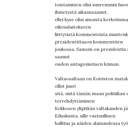
toistaminen olisi suuremmin huom
ihmetystä aikaansaanut,
ellei kyse olisi ainoista korkeimm
oikeuslaitokseen
liittyvistä kommenteista muutenk
presidenttitason kommenttien
joukossa. Samoin on presidentin 
saanut
oudon antagonistisen leiman.
Valtaosaltaan on Koiviston matala
ollut juuri
sitä, mitä tämän maan politiikan 
tervehdyttäminen
Kekkosen ylipitkän valtakauden jä
Eduskunta, sille vastuullinen
hallitus ja näiden alaisuudessa ty