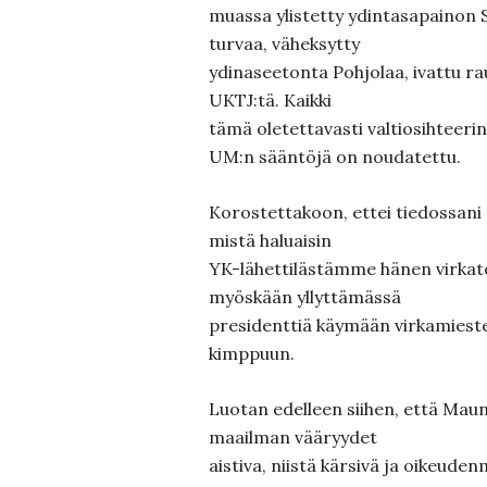
muassa ylistetty ydintasapainon
turvaa, väheksytty
ydinaseetonta Pohjolaa, ivattu rau
UKTJ:tä. Kaikki
tämä oletettavasti valtiosihteerin
UM:n sääntöjä on noudatettu.
Korostettakoon, ettei tiedossani
mistä haluaisin
YK-lähettilästämme hänen virkato
myöskään yllyttämässä
presidenttiä käymään virkamies
kimppuun.
Luotan edelleen siihen, että Maun
maailman vääryydet
aistiva, niistä kärsivä ja oikeud