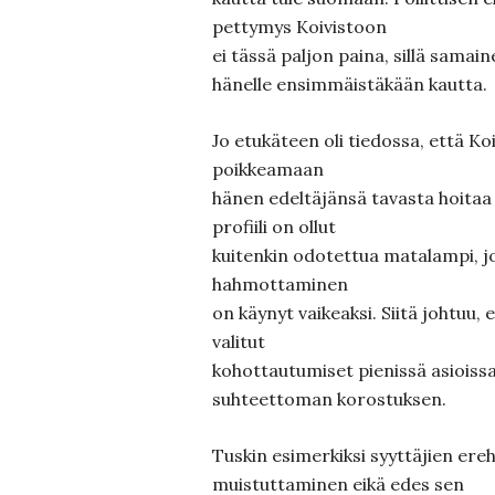
pettymys Koivistoon
ei tässä paljon paina, sillä samainen
hänelle ensimmäistäkään kautta.
Jo etukäteen oli tiedossa, että Koi
poikkeamaan
hänen edeltäjänsä tavasta hoitaa 
profiili on ollut
kuitenkin odotettua matalampi, jop
hahmottaminen
on käynyt vaikeaksi. Siitä johtuu, 
valitut
kohottautumiset pienissä asioiss
suhteettoman korostuksen.
Tuskin esimerkiksi syyttäjien ere
muistuttaminen eikä edes sen