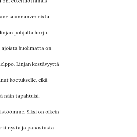
n on, ettei luottamus
kamme suunnanvedoista
njan pohjalta horju.
a ajoista huolimatta on
t helppo. Linjan kestävyyttä
nut koetukselle, eikä
ä näin tapahtuisi.
ristöömme. Siksi on oikein
yrkimystä ja panostusta