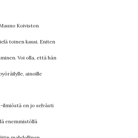
n Mauno Koiviston
ielä toinen kausi. Eniten
inen. Voi olla, että hän
yöräilylle, ainoille
-ilmiöstä on jo selvästi
ällä enemmistöllä
liitin mahdollinen