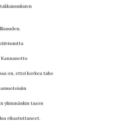
astakkaisuuksien
lisuuden.
ktiivisuutta
. Kannanotto
paa on, ettei korkea taho
rjamuotoisiin
van ylimmänkin tason
elua rikastuttaneet.