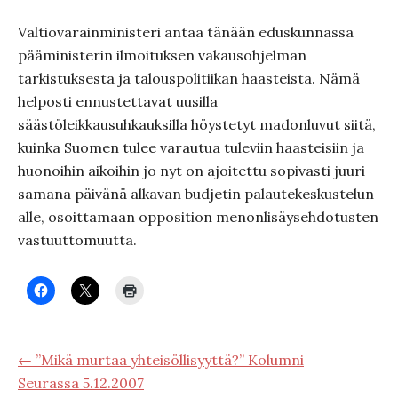
Valtiovarainministeri antaa tänään eduskunnassa
pääministerin ilmoituksen vakausohjelman
tarkistuksesta ja talouspolitiikan haasteista. Nämä
helposti ennustettavat uusilla
säästöleikkausuhkauksilla höystetyt madonluvut siitä,
kuinka Suomen tulee varautua tuleviin haasteisiin ja
huonoihin aikoihin jo nyt on ajoitettu sopivasti juuri
samana päivänä alkavan budjetin palautekeskustelun
alle, osoittamaan opposition menonlisäysehdotusten
vastuuttomuutta.
← ”Mikä murtaa yhteisöllisyyttä?” Kolumni
Seurassa 5.12.2007