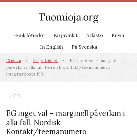
Tuomioja.org
Henkilötiedot
Kirjavinkit
Arkisto
Kuvia
In English
På Svenska
Etusivu
Kirjoitukset
EG inget val – marginell
påverkan i alla fall. Nordisk Kontakt/teemanumero
integraatiosta 1991
1.1.1991
EG inget val – marginell påverkan i
alla fall. Nordisk
Kontakt/teemanumero