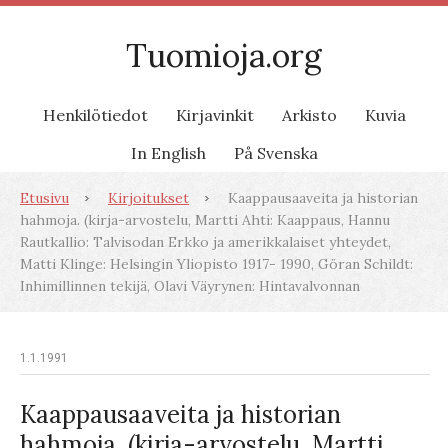
Tuomioja.org
Henkilötiedot
Kirjavinkit
Arkisto
Kuvia
In English
På Svenska
Etusivu
Kirjoitukset
Kaappausaaveita ja historian
hahmoja. (kirja-arvostelu, Martti Ahti: Kaappaus, Hannu
Rautkallio: Talvisodan Erkko ja amerikkalaiset yhteydet,
Matti Klinge: Helsingin Yliopisto 1917- 1990, Göran Schildt:
Inhimillinnen tekijä, Olavi Väyrynen: Hintavalvonnan
1.1.1991
Kaappausaaveita ja historian
hahmoja. (kirja-arvostelu, Martti