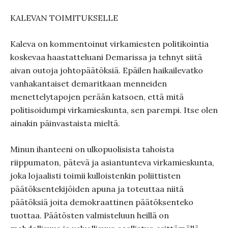
KALEVAN TOIMITUKSELLE
Kaleva on kommentoinut virkamiesten politikointia
koskevaa haastatteluani Demarissa ja tehnyt siitä
aivan outoja johtopäätöksiä. Epäilen haikailevatko
vanhakantaiset demaritkaan menneiden
menettelytapojen perään katsoen, että mitä
politisoidumpi virkamieskunta, sen parempi. Itse olen
ainakin päinvastaista mieltä.
Minun ihanteeni on ulkopuolisista tahoista
riippumaton, pätevä ja asiantunteva virkamieskunta,
joka lojaalisti toimii kulloistenkin poliittisten
päätöksentekijöiden apuna ja toteuttaa niitä
päätöksiä joita demokraattinen päätöksenteko
tuottaa. Päätösten valmisteluun heillä on