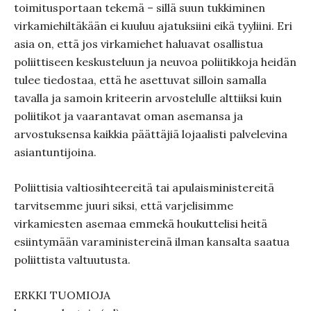
toimitusportaan tekemä – sillä suun tukkiminen
virkamiehiltäkään ei kuuluu ajatuksiini eikä tyyliini. Eri
asia on, että jos virkamiehet haluavat osallistua
poliittiseen keskusteluun ja neuvoa poliitikkoja heidän
tulee tiedostaa, että he asettuvat silloin samalla
tavalla ja samoin kriteerin arvostelulle alttiiksi kuin
poliitikot ja vaarantavat oman asemansa ja
arvostuksensa kaikkia päättäjiä lojaalisti palvelevina
asiantuntijoina.
Poliittisia valtiosihteereitä tai apulaisministereitä
tarvitsemme juuri siksi, että varjelisimme
virkamiesten asemaa emmekä houkuttelisi heitä
esiintymään varaministereinä ilman kansalta saatua
poliittista valtuutusta.
ERKKI TUOMIOJA