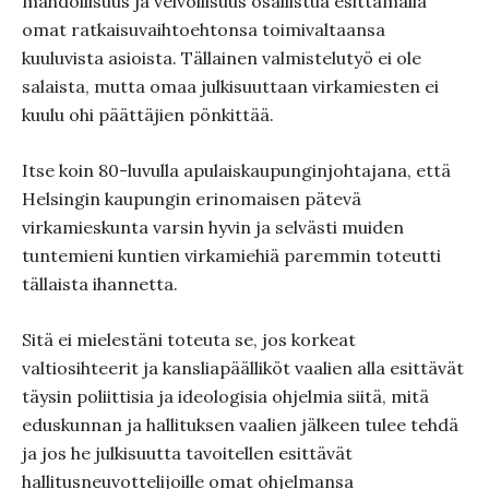
mahdollisuus ja velvollisuus osallistua esittämällä
omat ratkaisuvaihtoehtonsa toimivaltaansa
kuuluvista asioista. Tällainen valmistelutyö ei ole
salaista, mutta omaa julkisuuttaan virkamiesten ei
kuulu ohi päättäjien pönkittää.
Itse koin 80-luvulla apulaiskaupunginjohtajana, että
Helsingin kaupungin erinomaisen pätevä
virkamieskunta varsin hyvin ja selvästi muiden
tuntemieni kuntien virkamiehiä paremmin toteutti
tällaista ihannetta.
Sitä ei mielestäni toteuta se, jos korkeat
valtiosihteerit ja kansliapäälliköt vaalien alla esittävät
täysin poliittisia ja ideologisia ohjelmia siitä, mitä
eduskunnan ja hallituksen vaalien jälkeen tulee tehdä
ja jos he julkisuutta tavoitellen esittävät
hallitusneuvottelijoille omat ohjelmansa