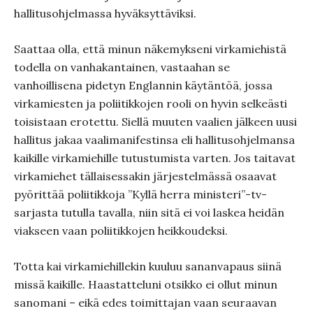
hallitusohjelmassa hyväksyttäviksi.
Saattaa olla, että minun näkemykseni virkamiehistä
todella on vanhakantainen, vastaahan se
vanhoillisena pidetyn Englannin käytäntöä, jossa
virkamiesten ja poliitikkojen rooli on hyvin selkeästi
toisistaan erotettu. Siellä muuten vaalien jälkeen uusi
hallitus jakaa vaalimanifestinsa eli hallitusohjelmansa
kaikille virkamiehille tutustumista varten. Jos taitavat
virkamiehet tällaisessakin järjestelmässä osaavat
pyörittää poliitikkoja ”Kyllä herra ministeri”-tv-
sarjasta tutulla tavalla, niin sitä ei voi laskea heidän
viakseen vaan poliitikkojen heikkoudeksi.
Totta kai virkamiehillekin kuuluu sananvapaus siinä
missä kaikille. Haastatteluni otsikko ei ollut minun
sanomani – eikä edes toimittajan vaan seuraavan