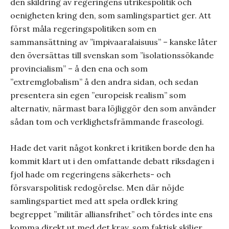
den skildring av regeringens utrikespolitik och
oenigheten kring den, som samlingspartiet ger. Att
först måla regeringspolitiken som en
sammansättning av ”impivaaralaisuus” – kanske låter
den översättas till svenskan som ”isolationssökande
provincialism” – å den ena och som
”extremglobalism” å den andra sidan, och sedan
presentera sin egen ”europeisk realism” som
alternativ, närmast bara löjliggör den som använder
sådan tom och verklighetsfrämmande fraseologi.
Hade det varit något konkret i kritiken borde den ha
kommit klart ut i den omfattande debatt riksdagen i
fjol hade om regeringens säkerhets- och
försvarspolitisk redogörelse. Men där nöjde
samlingspartiet med att spela ordlek kring
begreppet ”militär alliansfrihet” och tördes inte ens
komma direkt ut med det krav, som faktisk skiljer