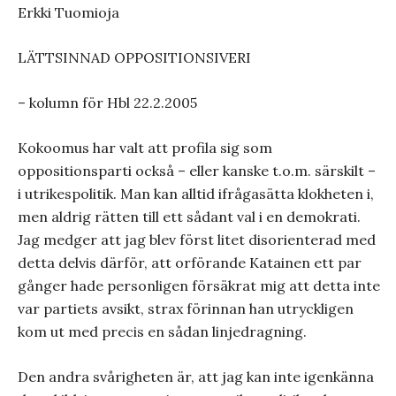
Erkki Tuomioja
LÄTTSINNAD OPPOSITIONSIVERI
– kolumn för Hbl 22.2.2005
Kokoomus har valt att profila sig som
oppositionsparti också – eller kanske t.o.m. särskilt –
i utrikespolitik. Man kan alltid ifrågasätta klokheten i,
men aldrig rätten till ett sådant val i en demokrati.
Jag medger att jag blev först litet disorienterad med
detta delvis därför, att orförande Katainen ett par
gånger hade personligen försäkrat mig att detta inte
var partiets avsikt, strax förinnan han utryckligen
kom ut med precis en sådan linjedragning.
Den andra svårigheten är, att jag kan inte igenkänna