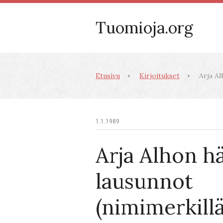
Tuomioja.org
Etusivu
Kirjoitukset
Arja Al
1.1.1989
Arja Alhon h
lausunnot
(nimimerkillä