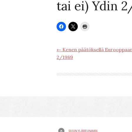
tai ei) Ydin 
← Kenen päätöksellä Eurooppaan?
2/1989
SIVUN YLÄREUNAAN