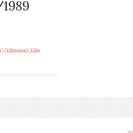
2/1989
 (Ydinasiat) Ydin
NOP