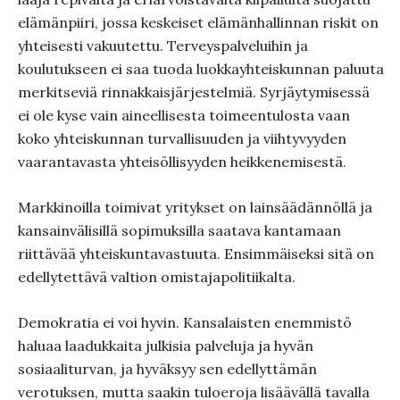
elämänpiiri, jossa keskeiset elämänhallinnan riskit on
yhteisesti vakuutettu. Terveyspalveluihin ja
koulutukseen ei saa tuoda luokkayhteiskunnan paluuta
merkitseviä rinnakkaisjärjestelmiä. Syrjäytymisessä
ei ole kyse vain aineellisesta toimeentulosta vaan
koko yhteiskunnan turvallisuuden ja viihtyvyyden
vaarantavasta yhteisöllisyyden heikkenemisestä.
Markkinoilla toimivat yritykset on lainsäädännöllä ja
kansainvälisillä sopimuksilla saatava kantamaan
riittävää yhteiskuntavastuuta. Ensimmäiseksi sitä on
edellytettävä valtion omistajapolitiikalta.
Demokratia ei voi hyvin. Kansalaisten enemmistö
haluaa laadukkaita julkisia palveluja ja hyvän
sosiaaliturvan, ja hyväksyy sen edellyttämän
verotuksen, mutta saakin tuloeroja lisäävällä tavalla