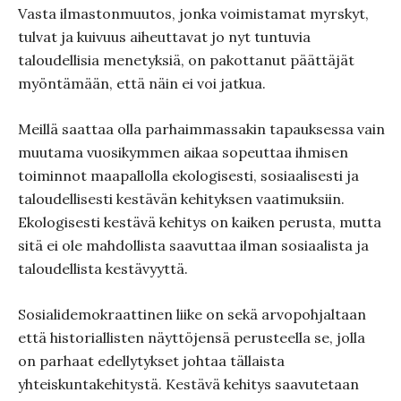
Vasta ilmastonmuutos, jonka voimistamat myrskyt,
tulvat ja kuivuus aiheuttavat jo nyt tuntuvia
taloudellisia menetyksiä, on pakottanut päättäjät
myöntämään, että näin ei voi jatkua.
Meillä saattaa olla parhaimmassakin tapauksessa vain
muutama vuosikymmen aikaa sopeuttaa ihmisen
toiminnot maapallolla ekologisesti, sosiaalisesti ja
taloudellisesti kestävän kehityksen vaatimuksiin.
Ekologisesti kestävä kehitys on kaiken perusta, mutta
sitä ei ole mahdollista saavuttaa ilman sosiaalista ja
taloudellista kestävyyttä.
Sosialidemokraattinen liike on sekä arvopohjaltaan
että historiallisten näyttöjensä perusteella se, jolla
on parhaat edellytykset johtaa tällaista
yhteiskuntakehitystä. Kestävä kehitys saavutetaan