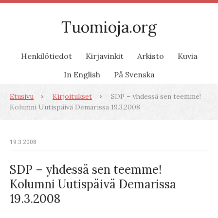
Tuomioja.org
Henkilötiedot
Kirjavinkit
Arkisto
Kuvia
In English
På Svenska
Etusivu
Kirjoitukset
SDP – yhdessä sen teemme!
Kolumni Uutispäivä Demarissa 19.3.2008
19.3.2008
SDP – yhdessä sen teemme!
Kolumni Uutispäivä Demarissa
19.3.2008