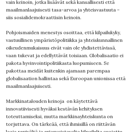
vain keinoin, jotka lisäävät sekä kansallisesti että
maailmanlaajuisesti tasa-arvoa ja yhteisvastuuta –
siis sosialidemokraattisin keinoin.
Pohjoismaiden menestys osoittaa, että kilpailukyky,
vastuullinen ympäristöpolitiikka ja yhteiskunnallinen
oikeudenmukaisuus eivät vain ole yhdistettävissä,
vaan tukevat ja edellyttävät toisiaan. Globalisaatio ei
pakota hyvinvointipolitiikasta luopumiseen. Se
pakottaa meidät kuitenkin ajamaan parempaa
globalisaation hallintaa sekä Euroopan unionissa että
maailmanlaajuisesti.
Markkinatalouden keinoja
on käytettävä
innovatiivisesti hyväksi kestävän kehityksen
toteuttamiseksi, mutta markkinayhteiskunta on
torjuttava. On tärkeää, että ihmisillä on riittävän
laaja repivältä ja eriarvoistavalta kilpailulta suojattu