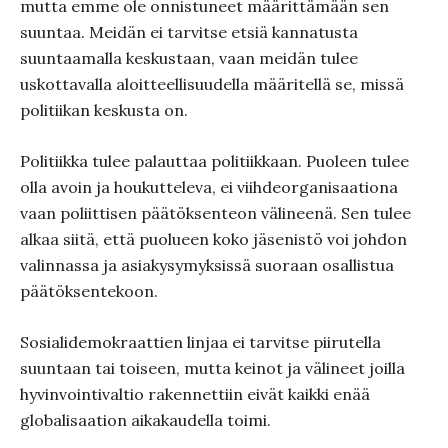
mutta emme ole onnistuneet määrittämään sen
suuntaa. Meidän ei tarvitse etsiä kannatusta
suuntaamalla keskustaan, vaan meidän tulee
uskottavalla aloitteellisuudella määritellä se, missä
politiikan keskusta on.
Politiikka tulee palauttaa politiikkaan. Puoleen tulee
olla avoin ja houkutteleva, ei viihdeorganisaationa
vaan poliittisen päätöksenteon välineenä. Sen tulee
alkaa siitä, että puolueen koko jäsenistö voi johdon
valinnassa ja asiakysymyksissä suoraan osallistua
päätöksentekoon.
Sosialidemokraattien linjaa ei tarvitse piirutella
suuntaan tai toiseen, mutta keinot ja välineet joilla
hyvinvointivaltio rakennettiin eivät kaikki enää
globalisaation aikakaudella toimi.