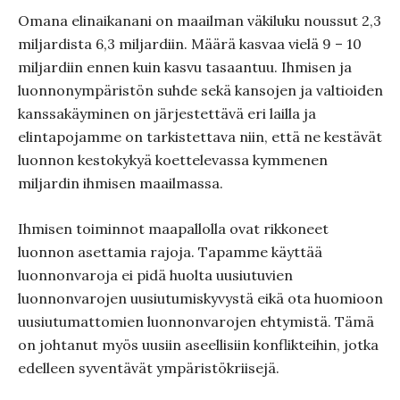
Omana elinaikanani on maailman väkiluku noussut 2,3
miljardista 6,3 miljardiin. Määrä kasvaa vielä 9 – 10
miljardiin ennen kuin kasvu tasaantuu. Ihmisen ja
luonnonympäristön suhde sekä kansojen ja valtioiden
kanssakäyminen on järjestettävä eri lailla ja
elintapojamme on tarkistettava niin, että ne kestävät
luonnon kestokykyä koettelevassa kymmenen
miljardin ihmisen maailmassa.
Ihmisen toiminnot maapallolla ovat rikkoneet
luonnon asettamia rajoja. Tapamme käyttää
luonnonvaroja ei pidä huolta uusiutuvien
luonnonvarojen uusiutumiskyvystä eikä ota huomioon
uusiutumattomien luonnonvarojen ehtymistä. Tämä
on johtanut myös uusiin aseellisiin konflikteihin, jotka
edelleen syventävät ympäristökriisejä.