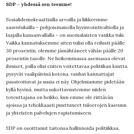
SDP – yhdessä sen teemme!
Sosialidemokraattisilla arvoilla ja liikkeemme
saavutuksilla – pohjoismaisella hyvinvointivaltiolla ja
laajalla kansanvallalla – on suomalaisten vankka tuki.
Vaikka kannatuksemme siten tulisi olla reilusti päälle
30 prosentin, olemme jämähtäneet vähän päälle 20
prosentin tasolle. Ne heikommassa asemassa olevat
ihmiset, joilla olisi eniten voitettavaa politiikan kautta,
pysyvät vaalipäivinä kotona, vanhat kannattajat
passivoituvat ja uusia ei näy. Ohjelmiamme pidetään
kyllä hyvinä, mutta uskottavuutemme niiden
toteuttajana on heikko, kun emme ole riittävän
ajoissa ja tehokkaasti puuttuneet tuloerojen kasvuun
ja yhteisten palvelujen rapistumiseen.
SDP on osoittanut taitonsa hallinnoida politiikkaa,