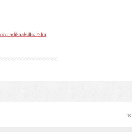
n radikaaleille. Ydin
NOP