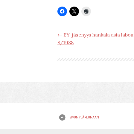
← EY-jäsenyys hankala asia labouri
8/1988
SIVUN YLÄREUNAAN