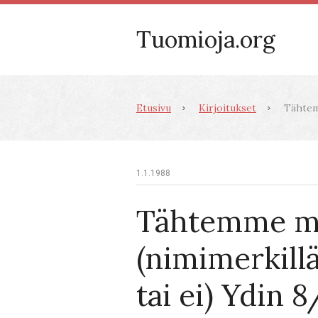
Tuomioja.org
Etusivu
Kirjoitukset
Tähtemm
1.1.1988
Tähtemme ma
(nimimerkillä
tai ei) Ydin 