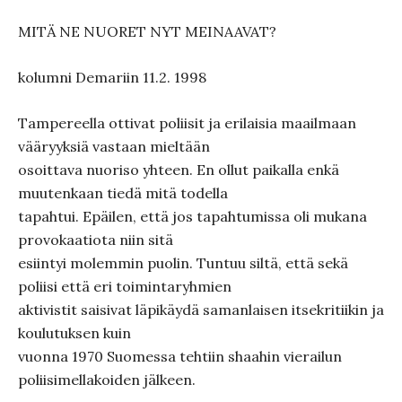
MITÄ NE NUORET NYT MEINAAVAT?
kolumni Demariin 11.2. 1998
Tampereella ottivat poliisit ja erilaisia maailmaan
vääryyksiä vastaan mieltään
osoittava nuoriso yhteen. En ollut paikalla enkä
muutenkaan tiedä mitä todella
tapahtui. Epäilen, että jos tapahtumissa oli mukana
provokaatiota niin sitä
esiintyi molemmin puolin. Tuntuu siltä, että sekä
poliisi että eri toimintaryhmien
aktivistit saisivat läpikäydä samanlaisen itsekritiikin ja
koulutuksen kuin
vuonna 1970 Suomessa tehtiin shaahin vierailun
poliisimellakoiden jälkeen.