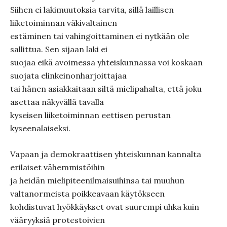
Siihen ei lakimuutoksia tarvita, sillä laillisen
liiketoiminnan väkivaltainen
estäminen tai vahingoittaminen ei nytkään ole
sallittua. Sen sijaan laki ei
suojaa eikä avoimessa yhteiskunnassa voi koskaan
suojata elinkeinonharjoittajaa
tai hänen asiakkaitaan siltä mielipahalta, että joku
asettaa näkyvällä tavalla
kyseisen liiketoiminnan eettisen perustan
kyseenalaiseksi.
Vapaan ja demokraattisen yhteiskunnan kannalta
erilaiset vähemmistöihin
ja heidän mielipiteenilmaisuihinsa tai muuhun
valtanormeista poikkeavaan käytökseen
kohdistuvat hyökkäykset ovat suurempi uhka kuin
vääryyksiä protestoivien