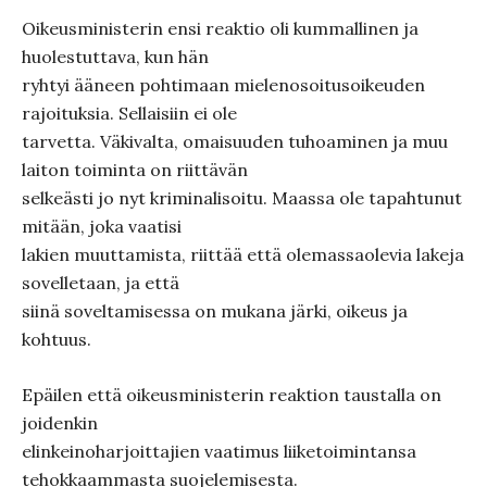
Oikeusministerin ensi reaktio oli kummallinen ja
huolestuttava, kun hän
ryhtyi ääneen pohtimaan mielenosoitusoikeuden
rajoituksia. Sellaisiin ei ole
tarvetta. Väkivalta, omaisuuden tuhoaminen ja muu
laiton toiminta on riittävän
selkeästi jo nyt kriminalisoitu. Maassa ole tapahtunut
mitään, joka vaatisi
lakien muuttamista, riittää että olemassaolevia lakeja
sovelletaan, ja että
siinä soveltamisessa on mukana järki, oikeus ja
kohtuus.
Epäilen että oikeusministerin reaktion taustalla on
joidenkin
elinkeinoharjoittajien vaatimus liiketoimintansa
tehokkaammasta suojelemisesta.