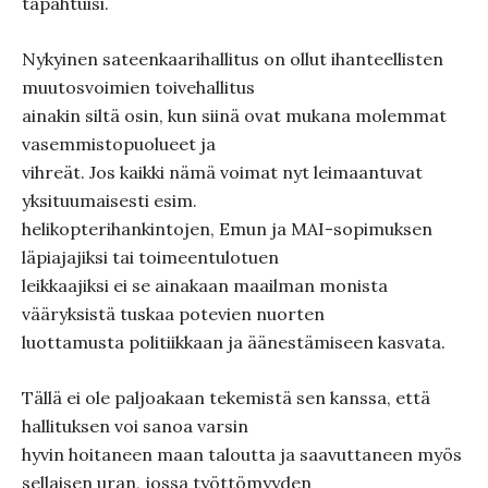
tapahtuisi.
Nykyinen sateenkaarihallitus on ollut ihanteellisten
muutosvoimien toivehallitus
ainakin siltä osin, kun siinä ovat mukana molemmat
vasemmistopuolueet ja
vihreät. Jos kaikki nämä voimat nyt leimaantuvat
yksituumaisesti esim.
helikopterihankintojen, Emun ja MAI-sopimuksen
läpiajajiksi tai toimeentulotuen
leikkaajiksi ei se ainakaan maailman monista
vääryksistä tuskaa potevien nuorten
luottamusta politiikkaan ja äänestämiseen kasvata.
Tällä ei ole paljoakaan tekemistä sen kanssa, että
hallituksen voi sanoa varsin
hyvin hoitaneen maan taloutta ja saavuttaneen myös
sellaisen uran, jossa työttömyyden