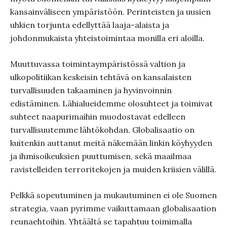
kansainväliseen ympäristöön. Perinteisten ja uusien
uhkien torjunta edellyttää laaja-alaista ja
johdonmukaista yhteistoimintaa monilla eri aloilla.
Muuttuvassa toimintaympäristössä valtion ja
ulkopolitiikan keskeisin tehtävä on kansalaisten
turvallisuuden takaaminen ja hyvinvoinnin
edistäminen. Lähialueidemme olosuhteet ja toimivat
suhteet naapurimaihin muodostavat edelleen
turvallisuutemme lähtökohdan. Globalisaatio on
kuitenkin auttanut meitä näkemään linkin köyhyyden
ja ihmisoikeuksien puuttumisen, sekä maailmaa
ravistelleiden terroritekojen ja muiden kriisien välillä.
Pelkkä sopeutuminen ja mukautuminen ei ole Suomen
strategia, vaan pyrimme vaikuttamaan globalisaation
reunaehtoihin. Yhtäältä se tapahtuu toimimalla