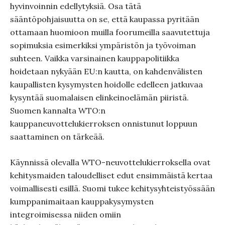
hyvinvoinnin edellytyksiä. Osa tätä
sääntöpohjaisuutta on se, että kaupassa pyritään
ottamaan huomioon muilla foorumeilla saavutettuja
sopimuksia esimerkiksi ympäristön ja työvoiman
suhteen. Vaikka varsinainen kauppapolitiikka
hoidetaan nykyään EU:n kautta, on kahdenvälisten
kaupallisten kysymysten hoidolle edelleen jatkuvaa
kysyntää suomalaisen elinkeinoelämän piiristä.
Suomen kannalta WTO:n
kauppaneuvottelukierroksen onnistunut loppuun
saattaminen on tärkeää.
Käynnissä olevalla WTO-neuvottelukierroksella ovat
kehitysmaiden taloudelliset edut ensimmäistä kertaa
voimallisesti esillä. Suomi tukee kehitysyhteistyössään
kumppanimaitaan kauppakysymysten
integroimisessa niiden omiin