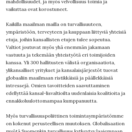
mahdollisuudet, ja myös velvollisuus toimia ja
vaikuttaa ovat korostuneet.
Kaikilla maailman mailla on turvallisuuteen,
ympäristöön, terveyteen ja kauppaan liittyviä yhteisiä
etuja, joihin kansallisten etujen tulee sopeutua.
Valtiot joutuvat myös yhä enemmän jakamaan
vastuuta ja tekemään yhteistyötä eri toimijoiden
kanssa. Yli 300 hallitusten välistä organisaatiota,
ylikansalliset yritykset ja kansalaisjärjestöt tuovat
globaaliin maailmaan ristikkäisiä ja päällekkäisiä
intressejä. Omien tavoitteiden saavuttaminen
edellyttää kansal-lisvaltioilta uudenlaisia koalitioita ja
ennakkoluulottomampaa kumppanuutta.
Myös turvallisuuspoliittinen toimintaympäristömme
on kokenut perusteellisen muutoksen. Globalisaation
myötä Suomenkin turvallisuus kytkeytyy laajempaan