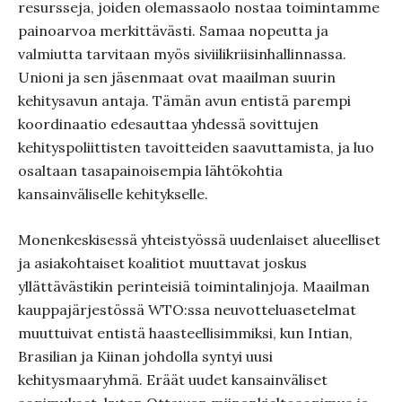
resursseja, joiden olemassaolo nostaa toimintamme
painoarvoa merkittävästi. Samaa nopeutta ja
valmiutta tarvitaan myös siviilikriisinhallinnassa.
Unioni ja sen jäsenmaat ovat maailman suurin
kehitysavun antaja. Tämän avun entistä parempi
koordinaatio edesauttaa yhdessä sovittujen
kehityspoliittisten tavoitteiden saavuttamista, ja luo
osaltaan tasapainoisempia lähtökohtia
kansainväliselle kehitykselle.
Monenkeskisessä yhteistyössä uudenlaiset alueelliset
ja asiakohtaiset koalitiot muuttavat joskus
yllättävästikin perinteisiä toimintalinjoja. Maailman
kauppajärjestössä WTO:ssa neuvotteluasetelmat
muuttuivat entistä haasteellisimmiksi, kun Intian,
Brasilian ja Kiinan johdolla syntyi uusi
kehitysmaaryhmä. Eräät uudet kansainväliset