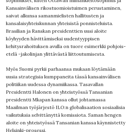
sopimukset, kuten Ottawan miinankieltosopimus ja
Kansainvälisen rikostuomioistuimen perustaminen,
saivat alkunsa samanmielisten hallitusten ja
kansalaisyhteiskunnan yhteisistä ponnisteluista.
Brasilian ja Ranskan presidenttien uusi aloite
köyhyyden hävittämiseksi uudentyyppisen
kehitysrahoituksen avulla on tuore esimerkki pohjois-
etelä -jakolinjan ylittävästä liittoutumisesta.
Myös Suomi pyrkii parhaansa mukaan löytämään
uusia strategisia kumppaneita tässä kansainvälisen
politiikan uudessa dynamiikassa. Tasavallan
Presidentti Halonen on yhteistyössä Tansanian
presidentti Mkapan kanssa ollut johtamassa
Maailman työjärjestö ILO:n globalisaation sosiaalisia
vaikutuksia selvittänyttä komissiota. Saman hengen
aloite on yhteistyössä Tansanian kanssa käynnistetty
Helsinki-prosessi.