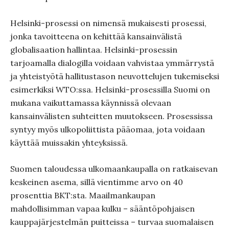
Helsinki-prosessi on nimensä mukaisesti prosessi,
jonka tavoitteena on kehittää kansainvälistä
globalisaation hallintaa. Helsinki-prosessin
tarjoamalla dialogilla voidaan vahvistaa ymmärrystä
ja yhteistyötä hallitustason neuvottelujen tukemiseksi
esimerkiksi WTO:ssa. Helsinki-prosessilla Suomi on
mukana vaikuttamassa käynnissä olevaan
kansainvälisten suhteitten muutokseen. Prosessissa
syntyy myös ulkopoliittista pääomaa, jota voidaan
käyttää muissakin yhteyksissä.
Suomen taloudessa ulkomaankaupalla on ratkaisevan
keskeinen asema, sillä vientimme arvo on 40
prosenttia BKT:sta. Maailmankaupan
mahdollisimman vapaa kulku – sääntöpohjaisen
kauppajärjestelmän puitteissa – turvaa suomalaisen