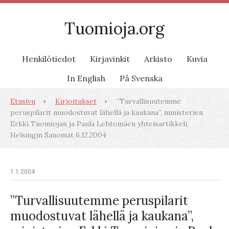
Tuomioja.org
Henkilötiedot
Kirjavinkit
Arkisto
Kuvia
In English
På Svenska
Etusivu
Kirjoitukset
”Turvallisuutemme
peruspilarit muodostuvat lähellä ja kaukana”, ministerien
Erkki Tuomiojan ja Paula Lehtomäen yhteisartikkeli,
Helsingin Sanomat 6.12.2004
1.1.2004
”Turvallisuutemme peruspilarit
muodostuvat lähellä ja kaukana”,