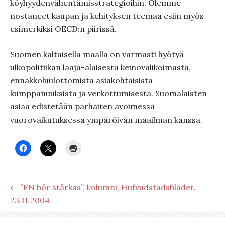
köyhyydenvähentämisstrategioihin. Olemme
nostaneet kaupan ja kehityksen teemaa esiin myös
esimerkiksi OECD:n piirissä.
Suomen kaltaisella maalla on varmasti hyötyä
ulkopolitiikan laaja-alaisesta keinovalikoimasta,
ennakkoluulottomista asiakohtaisista
kumppanuuksista ja verkottumisesta. Suomalaisten
asiaa edistetään parhaiten avoimessa
vuorovaikutuksessa ympäröivän maailman kanssa.
← ”FN bör stärkas”, kolumni, Hufvudstadsbladet,
23.11.2004