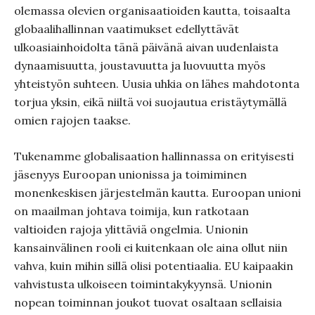
olemassa olevien organisaatioiden kautta, toisaalta
globaalihallinnan vaatimukset edellyttävät
ulkoasiainhoidolta tänä päivänä aivan uudenlaista
dynaamisuutta, joustavuutta ja luovuutta myös
yhteistyön suhteen. Uusia uhkia on lähes mahdotonta
torjua yksin, eikä niiltä voi suojautua eristäytymällä
omien rajojen taakse.
Tukenamme globalisaation hallinnassa on erityisesti
jäsenyys Euroopan unionissa ja toimiminen
monenkeskisen järjestelmän kautta. Euroopan unioni
on maailman johtava toimija, kun ratkotaan
valtioiden rajoja ylittäviä ongelmia. Unionin
kansainvälinen rooli ei kuitenkaan ole aina ollut niin
vahva, kuin mihin sillä olisi potentiaalia. EU kaipaakin
vahvistusta ulkoiseen toimintakykyynsä. Unionin
nopean toiminnan joukot tuovat osaltaan sellaisia