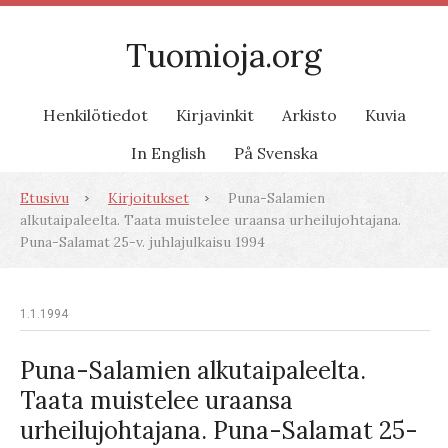
Tuomioja.org
Henkilötiedot
Kirjavinkit
Arkisto
Kuvia
In English
På Svenska
Etusivu
Kirjoitukset
Puna-Salamien
alkutaipaleelta. Taata muistelee uraansa urheilujohtajana.
Puna-Salamat 25-v. juhlajulkaisu 1994
1.1.1994
Puna-Salamien alkutaipaleelta.
Taata muistelee uraansa
urheilujohtajana. Puna-Salamat 25-