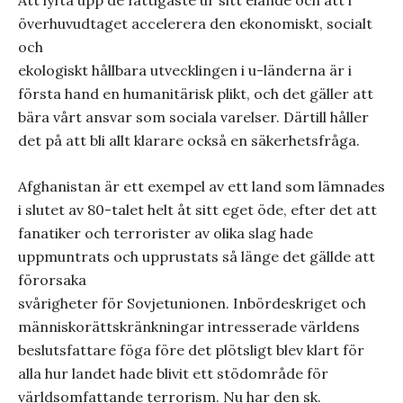
Att lyfta upp de fattigaste ur sitt elände och att i
överhuvudtaget accelerera den ekonomiskt, socialt
och
ekologiskt hållbara utvecklingen i u-länderna är i
första hand en humanitärisk plikt, och det gäller att
bära vårt ansvar som sociala varelser. Därtill håller
det på att bli allt klarare också en säkerhetsfråga.
Afghanistan är ett exempel av ett land som lämnades
i slutet av 80-talet helt åt sitt eget öde, efter det att
fanatiker och terrorister av olika slag hade
uppmuntrats och upprustats så länge det gällde att
förorsaka
svårigheter för Sovjetunionen. Inbördeskriget och
människorättskränkningar intresserade världens
beslutsfattare föga före det plötsligt blev klart för
alla hur landet hade blivit ett stödområde för
världsomfattande terrorism. Nu har den sk.