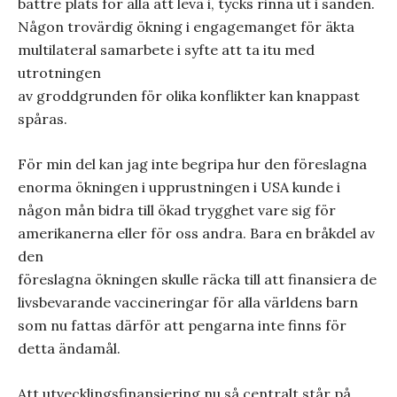
bättre plats för alla att leva i, tycks rinna ut i sanden.
Någon trovärdig ökning i engagemanget för äkta
multilateral samarbete i syfte att ta itu med
utrotningen
av groddgrunden för olika konflikter kan knappast
spåras.
För min del kan jag inte begripa hur den föreslagna
enorma ökningen i upprustningen i USA kunde i
någon mån bidra till ökad trygghet vare sig för
amerikanerna eller för oss andra. Bara en bråkdel av
den
föreslagna ökningen skulle räcka till att finansiera de
livsbevarande vaccineringar för alla världens barn
som nu fattas därför att pengarna inte finns för
detta ändamål.
Att utvecklingsfinansiering nu så centralt står på