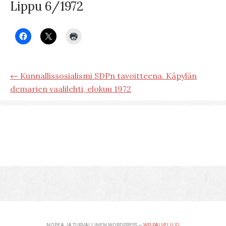
Lippu 6/1972
← Kunnallissosialismi SDPn tavoitteena. Käpylän
demarien vaalilehti, elokuu 1972
NOPEA JA TURVALLINEN WORDPRESS —
WP-PALVELU.FI