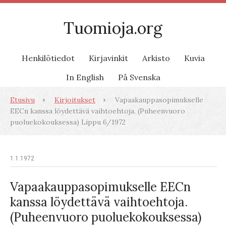
Tuomioja.org
Henkilötiedot
Kirjavinkit
Arkisto
Kuvia
In English
På Svenska
Etusivu
Kirjoitukset
Vapaakauppasopimukselle
EECn kanssa löydettävä vaihtoehtoja. (Puheenvuoro
puoluekokouksessa) Lippu 6/1972
1.1.1972
Vapaakauppasopimukselle EECn
kanssa löydettävä vaihtoehtoja.
(Puheenvuoro puoluekokouksessa)