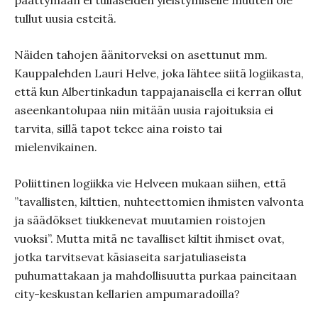
päättymään ei tuliaseiden yleistymiselle muuten ole
tullut uusia esteitä.
Näiden tahojen äänitorveksi on asettunut mm.
Kauppalehden Lauri Helve, joka lähtee siitä logiikasta,
että kun Albertinkadun tappajanaisella ei kerran ollut
aseenkantolupaa niin mitään uusia rajoituksia ei
tarvita, sillä tapot tekee aina roisto tai
mielenvikainen.
Poliittinen logiikka vie Helveen mukaan siihen, että
”tavallisten, kilttien, nuhteettomien ihmisten valvonta
ja säädökset tiukkenevat muutamien roistojen
vuoksi”. Mutta mitä ne tavalliset kiltit ihmiset ovat,
jotka tarvitsevat käsiaseita sarjatuliaseista
puhumattakaan ja mahdollisuutta purkaa paineitaan
city-keskustan kellarien ampumaradoilla?