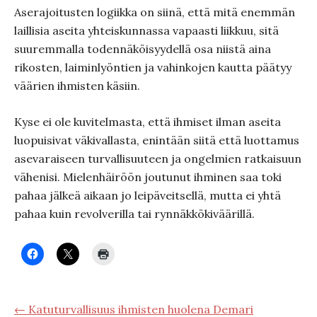
Aserajoitusten logiikka on siinä, että mitä enemmän
laillisia aseita yhteiskunnassa vapaasti liikkuu, sitä
suuremmalla todennäköisyydellä osa niistä aina
rikosten, laiminlyöntien ja vahinkojen kautta päätyy
väärien ihmisten käsiin.
Kyse ei ole kuvitelmasta, että ihmiset ilman aseita
luopuisivat väkivallasta, enintään siitä että luottamus
asevaraiseen turvallisuuteen ja ongelmien ratkaisuun
vähenisi. Mielenhäiröön joutunut ihminen saa toki
pahaa jälkeä aikaan jo leipäveitsellä, mutta ei yhtä
pahaa kuin revolverilla tai rynnäkkökiväärillä.
← Katuturvallisuus ihmisten huolena Demari