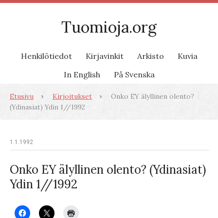
Tuomioja.org
Henkilötiedot
Kirjavinkit
Arkisto
Kuvia
In English
På Svenska
Etusivu
Kirjoitukset
Onko EY älyllinen olento?
(Ydinasiat) Ydin 1//1992
1.1.1992
Onko EY älyllinen olento? (Ydinasiat)
Ydin 1//1992