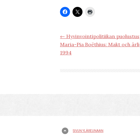
← Hyvinvointipolitiikan puolustus
Maria-Pia Boëthius: Makt och ärli
1994
SIVUN YLÄREUNAAN