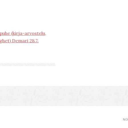
puhe (kirja-arvostelu,
ghet) Demari 28.7.
NOP