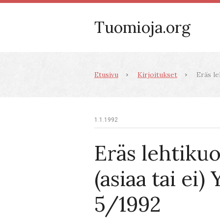
Tuomioja.org
Etusivu
Kirjoitukset
Eräs le
1.1.1992
Eräs lehtiku
(asiaa tai ei)
5/1992