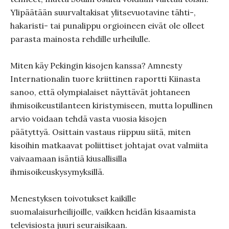
Ylipäätään suurvaltakisat ylitsevuotavine tähti-,
hakaristi- tai punalippu orgioineen eivät ole olleet
parasta mainosta rehdille urheilulle.
Miten käy Pekingin kisojen kanssa? Amnesty
Internationalin tuore kriittinen raportti Kiinasta
sanoo, että olympialaiset näyttävät johtaneen
ihmisoikeustilanteen kiristymiseen, mutta lopullinen
arvio voidaan tehdä vasta vuosia kisojen
päätyttyä. Osittain vastaus riippuu siitä, miten
kisoihin matkaavat poliittiset johtajat ovat valmiita
vaivaamaan isäntiä kiusallisilla
ihmisoikeuskysymyksillä.
Menestyksen toivotukset kaikille
suomalaisurheilijoille, vaikken heidän kisaamista
televisiosta juuri seuraisikaan.