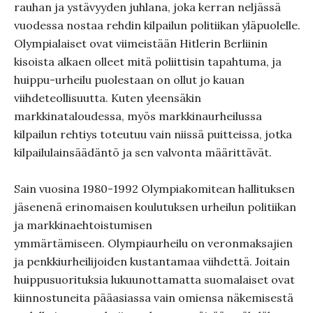
rauhan ja ystävyyden juhlana, joka kerran neljässä
vuodessa nostaa rehdin kilpailun politiikan yläpuolelle.
Olympialaiset ovat viimeistään Hitlerin Berliinin
kisoista alkaen olleet mitä poliittisin tapahtuma, ja
huippu-urheilu puolestaan on ollut jo kauan
viihdeteollisuutta. Kuten yleensäkin
markkinataloudessa, myös markkinaurheilussa
kilpailun rehtiys toteutuu vain niissä puitteissa, jotka
kilpailulainsäädäntö ja sen valvonta määrittävät.
Sain vuosina 1980-1992 Olympiakomitean hallituksen
jäsenenä erinomaisen koulutuksen urheilun politiikan
ja markkinaehtoistumisen
ymmärtämiseen. Olympiaurheilu on veronmaksajien
ja penkkiurheilijoiden kustantamaa viihdettä. Joitain
huippusuorituksia lukuunottamatta suomalaiset ovat
kiinnostuneita pääasiassa vain omiensa näkemisestä