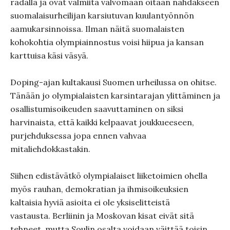
radalla ja ovat valmiita valvomaan öitään nähdäkseen
suomalaisurheilijan karsiutuvan kuulantyönnön
aamukarsinnoissa. Ilman näitä suomalaisten
kohokohtia olympiainnostus voisi hiipua ja kansan
karttuisa käsi väsyä.
Doping-ajan kultakausi Suomen urheilussa on ohitse.
Tänään jo olympialaisten karsintarajan ylittäminen ja
osallistumisoikeuden saavuttaminen on siksi
harvinaista, että kaikki kelpaavat joukkueeseen,
purjehduksessa jopa ennen vahvaa
mitaliehdokkastakin.
Siihen edistävätkö olympialaiset liiketoimien ohella
myös rauhan, demokratian ja ihmisoikeuksien
kaltaisia hyviä asioita ei ole yksiselitteistä
vastausta. Berliinin ja Moskovan kisat eivät sitä
tehneet, mutta Soulin osalta voidaan väittää toisin.